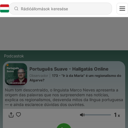
Podcastok
Português Suave - Hallgatás Online
Observador
|
173 - "Ir à da Maria" é um regionalismo do
Algarve?
Num tom descontraído, o linguista Marco Neves apresenta a
origem das palavras que nos surpreendem nas notícias,
explica os regionalismos, desvenda mitos da língua portuguesa
— e ainda esclarece dúvidas dos ouvintes.
1
x
Hangerő