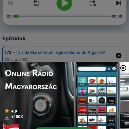
00:00
00:00
Epizódok
-
173
"Ir à da Maria" é um regionalismo do Algarve?
02 aug. 2026
-
172
Férias em Espanha? Olhe duas vezes para as
placas da estrada
26 júl. 2026
-
171
Afinal, diz-se "trocar" ou "destrocar" uma nota?
— Dúvidas
22 júl. 2026
-
170
A língua espanhola é mais fácil de organizar do
que a nossa?
19 júl. 2026