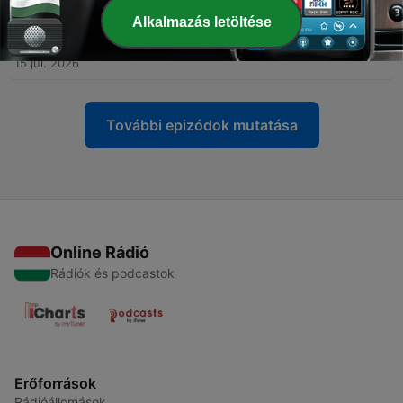
Alkalmazás letöltése
-
169
Porque é que traduzimos os nomes dos reis? —
Dúvidas
15 júl. 2026
További epizódok mutatása
Online Rádió
Rádiók és podcastok
Erőforrások
Rádióállomások