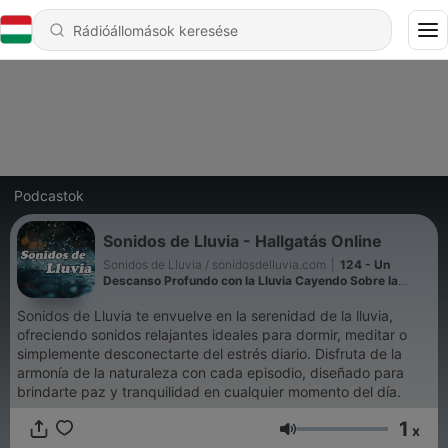
Podcastok
Sonidos de Lluvia - Hallgatás Online
Sonidos de Lluvia / sonidosdelluvia.com
|
124 - Un
Descanso Profundo con la Lluvia Cayendo Sobre la
Tierra
Sonidos de Lluvia te envuelve en la serenidad de la lluvia,
ofreciendo sonidos relajantes ideales para dormir, meditar o
simplemente desconectarte del estrés diario. Disfruta de la
armonía de la naturaleza con cada episodio, diseñado para
brindarte paz y tranquilidad en cualquier momento del día.
1
x
Hangerő