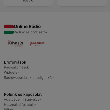
ICECU
Online Rádió
Rádiók és podcastok
Erőforrások
Rádióállomások
Widgetek
Rádióweboldalak országonként
Rólunk és kapcsolat
Adatvédelmi irányelvek
Használati feltételek
Rólunk