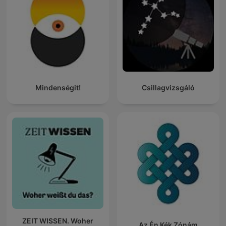
Mindenségit!
Csillagvizsgáló
ZEIT WISSEN. Woher
Az Én Kék Zónám