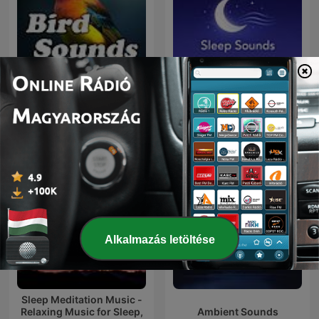
Sleep Sounds, ASMR
Bird Sounds
Sleep Sounds, White
Noise Sleep, Deep Sleep
Sounds, Relaxing Sleep
Sounds
Alkalmazás letöltése
Sleep Meditation Music -
Relaxing Music for Sleep,
Ambient Sounds