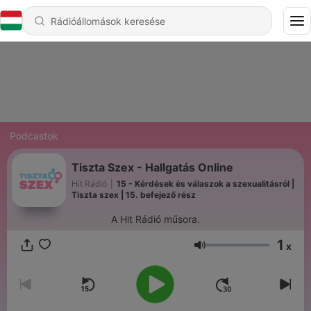
Podcastok
Tiszta Szex - Hallgatás Online
Hit Rádió
|
15 - Kérdések és válaszok a szexualitásról |
Tiszta szex | 15. befejező rész
A Hit Rádió műsora.
1
x
Hangerő