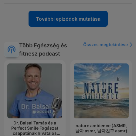
További epizódok mutatása
Összes megtekintése
Több Egészség és
fitnesz podcast
Dr. Balsai Tamás és a
nature ambience (ASMR,
Perfect Smile Fogászat
남자 asmr, 남자친구 asmr)
csapatának hivatalos