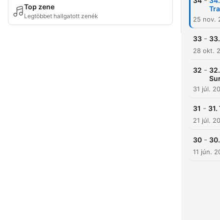
-
34
34.
Top zene
Tra
Legtöbbet hallgatott zenék
25 nov.
-
33
33.
28 okt. 
-
32
32.
Su
31 júl. 2
-
31
31.
21 júl. 2
-
30
30.
11 jún. 