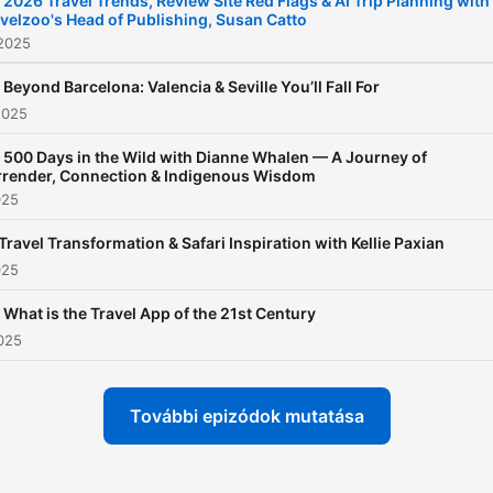
 2026 Travel Trends, Review Site Red Flags & AI Trip Planning with
velzoo's Head of Publishing, Susan Catto
@officialtravelchicks Websi
 2025
www.Travelchicks.ca
 Beyond Barcelona: Valencia & Seville You’ll Fall For
2025
 500 Days in the Wild with Dianne Whalen — A Journey of
rrender, Connection & Indigenous Wisdom
025
 Travel Transformation & Safari Inspiration with Kellie Paxian
025
 What is the Travel App of the 21st Century
2025
További epizódok mutatása