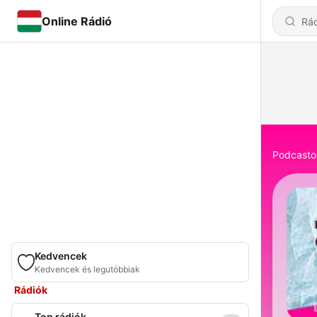
Online Rádió
Podcasto
Kedvencek
Kedvencek és legutóbbiak
Rádiók
Top rádiók