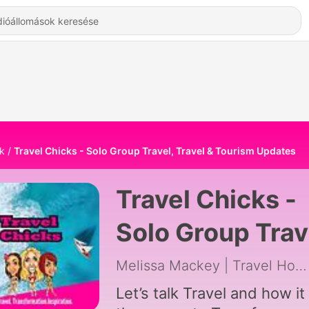
k
Travel Chicks - Solo Group Travel, Travel & Tourism Updates
Travel Chicks -
Solo Group Trav
Travel & Touris
Melissa Mackey | Travel Host | Transformation Catalyst
Updates -
Let’s talk Travel and how it