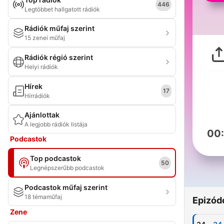
446
Legtöbbet hallgatott rádiók
Rádiók műfaj szerint
15 zenei műfaj
Rádiók régió szerint
Helyi rádiók
Hírek
17
Hírrádiók
Ajánlottak
A legjobb rádiók listája
00
Podcastok
Top podcastok
50
Legnépszerűbb podcastok
Podcastok műfaj szerint
18 témaműfaj
Epizód
Zene