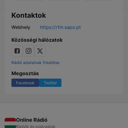
da
resolve
RFM
Kontaktok
- o
podcast!
Webhely
https://rfm.sapo.pt
Közösségi hálózatok
Rádió adatainak frissítése
Megosztás
Facebook
Twitter
Online Rádió
Rádiók és podcastok