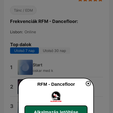
Tánc / EDM
Frekvenciák RFM - Dancefloor:
Lisbon:
Online
Top dalok
Utolsó 7 nap
Utolsó 30 nap
Start
1
oskar med k
Save Me
RFM - Dancefloor
2
David Lopez
Four To the Floor
3
Starsailor
Alkalmazás letöltése