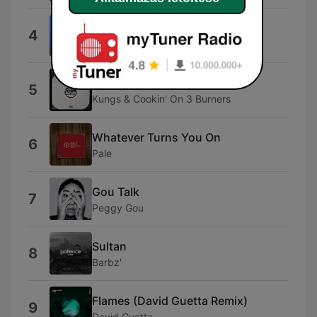
I'm Good (Blue) [Extended]
4
Bebe Rexha
Fashion
5
Kungs & Cookin' On 3 Burners
Whatever Turns You On
6
Pale
Gou Talk
7
Peggy Gou
Sultan
8
Barbz'
Flames (David Guetta Remix)
9
David Guetta