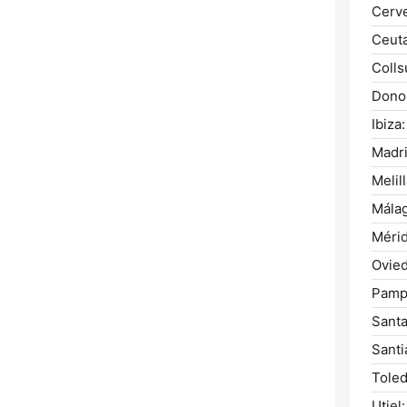
Cerve
Ceuta
Colls
Donos
Ibiza:
Madri
Melill
Málag
Mérid
Ovied
Pamp
Santa
Santi
Toled
Utiel: