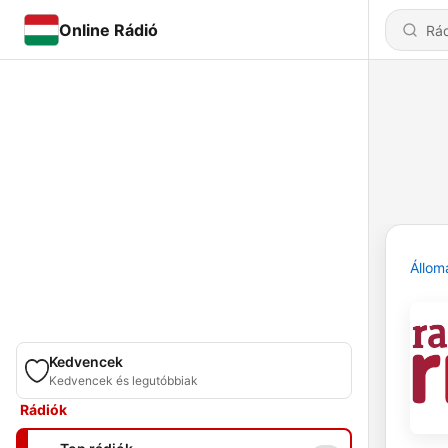
Online Rádió
Állom
Kedvencek
Kedvencek és legutóbbiak
Rádiók