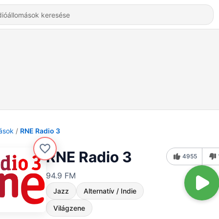
ások
RNE Radio 3
RNE Radio 3
4955
94.9 FM
Jazz
Alternatív / Indie
Világzene