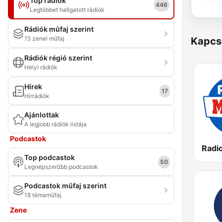
Top rádiók
446
Legtöbbet hallgatott rádiók
Rádiók műfaj szerint
15 zenei műfaj
Kapcs
Rádiók régió szerint
Helyi rádiók
Hírek
17
Hírrádiók
Ajánlottak
A legjobb rádiók listája
Podcastok
Top podcastok
50
Legnépszerűbb podcastok
Podcastok műfaj szerint
18 témaműfaj
Zene