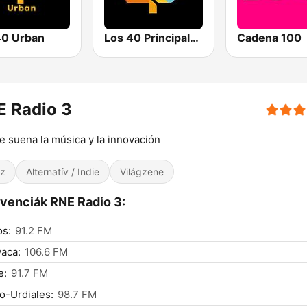
0 Urban
Los 40 Principales
Cadena 100
E Radio 3
 suena la música y la innovación
z
Alternatív / Indie
Világzene
venciák RNE Radio 3:
os:
91.2 FM
aca:
106.6 FM
e:
91.7 FM
o-Urdiales:
98.7 FM