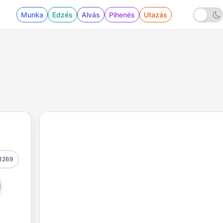
Munka
Edzés
Alvás
Pihenés
Utazás
1269