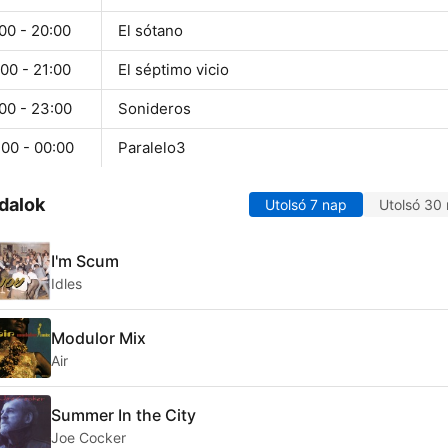
00 - 20:00
El sótano
00 - 21:00
El séptimo vicio
00 - 23:00
Sonideros
:00 - 00:00
Paralelo3
dalok
Utolsó 7 nap
Utolsó 30
I'm Scum
Idles
Modulor Mix
Air
Summer In the City
Joe Cocker