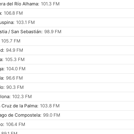
ra del Río Alhama:
101.3 FM
:
106.8 FM
uspina:
103.1 FM
tia / San Sebastián:
98.9 FM
105.7 FM
d:
94.9 FM
a:
105.3 FM
a:
104.0 FM
a:
96.6 FM
o:
90.3 FM
lona:
102.3 FM
 Cruz de la Palma:
103.8 FM
ago de Compostela:
99.0 FM
o:
106.4 FM
89.1 FM