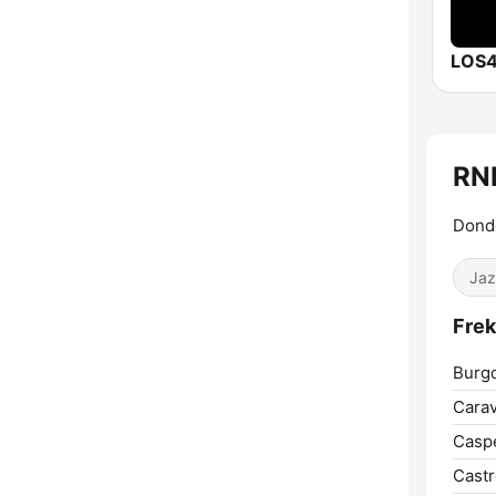
LOS4
RN
Donde
Jaz
Frek
Burg
Carav
Casp
Castr