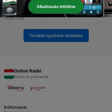
23 aug. 2025
Alkalmazás letöltése
-
65
A nagy mű (2025. augusztus 16., szombat 12:05)
16 aug. 2025
További epizódok mutatása
Online Rádió
Rádiók és podcastok
Erőforrások