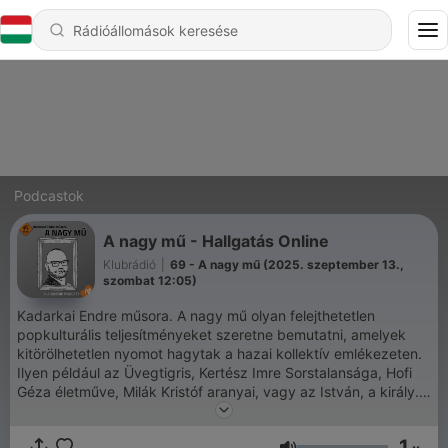
Podcastok
A nagy mű - Hallgatás Online
Klubrádió
|
69 - A nagy mű (2025. szeptember 13.,
szombat 12:05)
Kadarkai Endre műsora. A nagy mű olyan felejthetetlen
popkulturális teljesítményeket szeretne bemutatni, amelyek
kitörölhetetlen nyomot hagytak a hazai kollektív emlékezeten.
Ilyen például az Üvegtigris, Kertész Imre Sorstalansága, Hofi
Géza életműve, Milák Kristóf aranyai, vagy az István, a király.
A műsor első felében egy vagy két alkotó mesél a mű
eredetéről, olyan szereplőket kérdezünk, akik bábáskodtak az
1