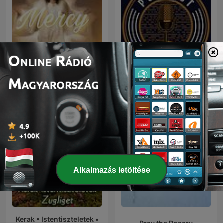
Mercy
Mago Cigano
Alkalmazás letöltése
Kerak • Istentiszteletek •
Pray the Rosary