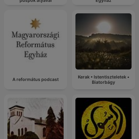
püspök atyával
Egyház
Kerak • Istentiszteletek •
A református podcast
Biatorbágy