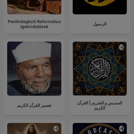
Pesthidegkúti Református
الرسول
Igehirdetések
السديس و الشريم | القرآن
تفسير القرآن الكريم
الكريم