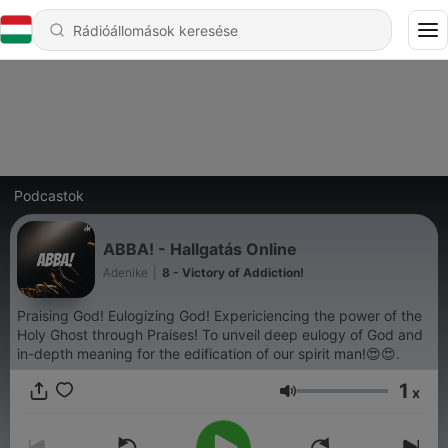
Podcastok
ABBA! - Hallgatás Online
Adenike
|
8 - Victory of Addiction!
Praising God! Eulogizing God! Expericiencing the power of the
Holy Ghost through Praises! To unveil deep eulogy of God and
in-depth meaning for the edification of our spirit man!😍😍.
1
x
Hangerő