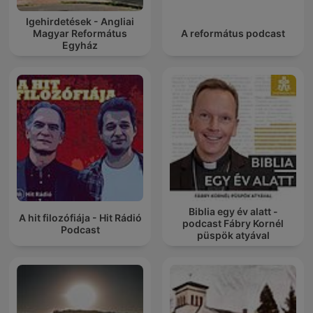
Igehirdetések - Angliai
Magyar Református
A református podcast
Egyház
Biblia egy év alatt -
A hit filozófiája - Hit Rádió
podcast Fábry Kornél
Podcast
püspök atyával