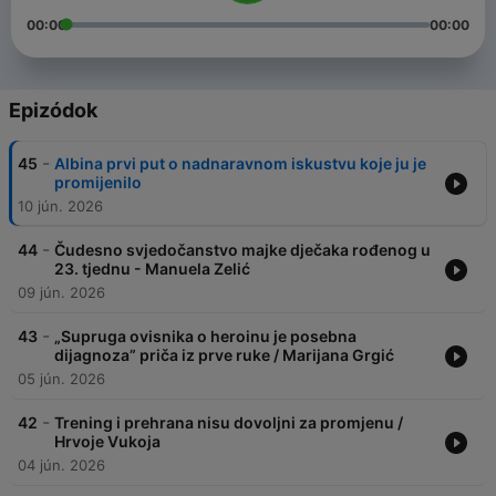
00:00
00:00
Epizódok
-
45
Albina prvi put o nadnaravnom iskustvu koje ju je
promijenilo
10 jún. 2026
-
44
Čudesno svjedočanstvo majke dječaka rođenog u
23. tjednu - Manuela Zelić
09 jún. 2026
-
43
„Supruga ovisnika o heroinu je posebna
dijagnoza” priča iz prve ruke / Marijana Grgić
05 jún. 2026
-
42
Trening i prehrana nisu dovoljni za promjenu /
Hrvoje Vukoja
04 jún. 2026