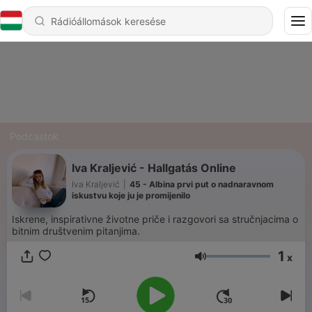
Podcastok
Iva Kraljević - Hallgatás Online
Iva Kraljević
|
45 - Albina prvi put o nadnaravnom
iskustvu koje ju je promijenilo
Iskrene, inspirativne životne priče i razgovori sa stručnjacima o
bitnim društvenim pitanjima.
1
x
Hangerő