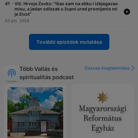
-
41
Vlč. Hrvoje Zovko: "Išao sam na etiku i izbjegavao
misu, a jedan odlazak u župni ured promijenio mi
je život"
03 jún. 2026
További epizódok mutatása
Összes megtekintése
Több Vallás és
spiritualitás podcast