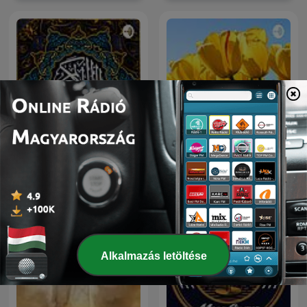
السديس و الشريم | القرآن
a1
الكريم
Alkalmazás letöltése