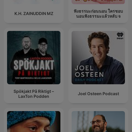
ฟังธรรมะก่อนนอน ใครชอบ
K.H. ZAINUDDIN MZ
นอนฟังธรรมะแล้วหลับ จ
Spökjakt På Riktigt –
Joel Osteen Podcast
LaxTon Podden