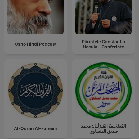
Părintele Constantin
Osho Hindi Podcast
Necula - Conferințe
المُصْحَـفْ المُـرَتَّـل: محمد
Al-Quran Al-kareem
صديق المنشاوي