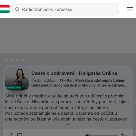
Podcastok
Cesta k uzdravení - Hallgatás Online
Český rozhlas
|
71 - Paní Markéta podstoupila během
těhotenství náročnou léčbu rakoviny. Dnes je zdravá
ona i její syn
Silné příběhy medicíny podle skutečných událostí s předními
lékaři Česka. Hlavní linkou pořadu jsou příběhy pacientů, jejich
cesta k uzdravení pod dohledem ošetřujícího lékaře.
Posluchače seznamujeme s cestou pacienta od počátku
onemocnění po šťastný výsledek, anebo na cestě k uzdravení.
Všechny díly podcastu Cesta k uzdravení můžete pohodlně
1