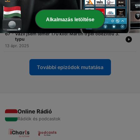
-
68
Nejzákeřnější gynekologická diagnóza v 21
letech? Pro lékaře šok, pro mladou Betty realita
Alkalmazás letöltése
07 jún. 2026
-
67
Vážil jsem téměř 170 kilo! Martin trpěl obezitou 3.
typu
13 ápr. 2025
További epizódok mutatása
Online Rádió
Rádiók és podcastok