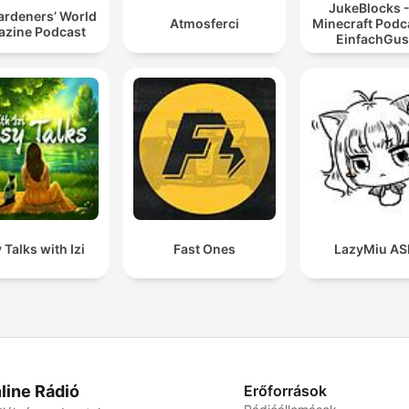
JukeBlocks -
ardeners’ World
Atmosferci
Minecraft Podc
zine Podcast
EinfachGus
 Talks with Izi
Fast Ones
LazyMiu A
line Rádió
Erőforrások