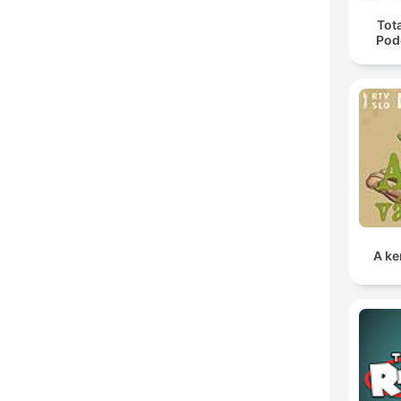
Tota
Pod
A ke