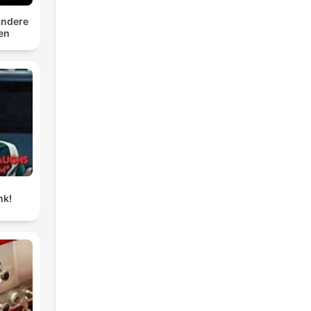
andere
ten
nk!