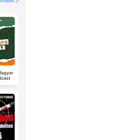
intése
 Magyar
dcast