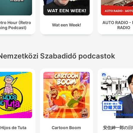
tro Hour (Retro
AUTO RADIO -
Wat een Week!
ing Podcast)
RADIO
Nemzetközi Szabadidő podcastok
Hijos de Tuta
Cartoon Boom
安住紳一郎の日