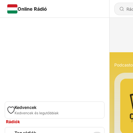
Online Rádió
Podcasto
Kedvencek
Kedvencek és legutóbbiak
Rádiók
Top rádiók