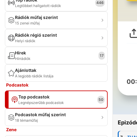
446
Legtöbbet hallgatott rádiók
Rádiók műfaj szerint
15 zenei műfaj
Rádiók régió szerint
Helyi rádiók
Hírek
17
Hírrádiók
Ajánlottak
A legjobb rádiók listája
00
Podcastok
Top podcastok
50
Legnépszerűbb podcastok
Podcastok műfaj szerint
18 témaműfaj
Epizód
Zene