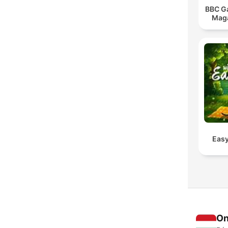
BBC G
Maga
Easy
On