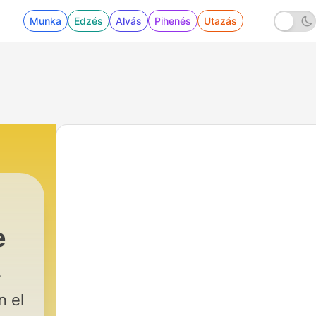
Munka
Edzés
Alvás
Pihenés
Utazás
e
n el