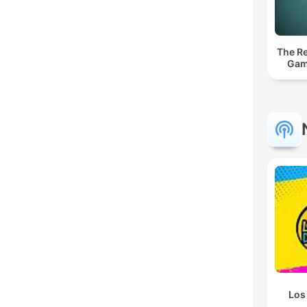
The Re
Gam
Los 