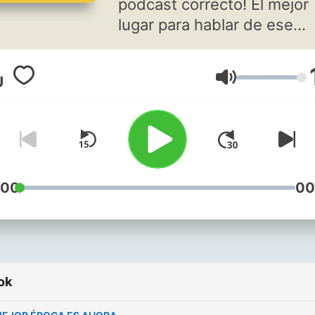
podcast correcto! El mejor
lugar para hablar de ese
mundo de cosas que te
interesan.
Hangerő
:00
00
ok