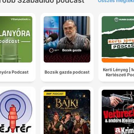
Több Szabadidő podcast
Összes megtek
Kerti Lényeg |
anyóra Podcast
Bozsik gazda podcast
Kertészeti Po