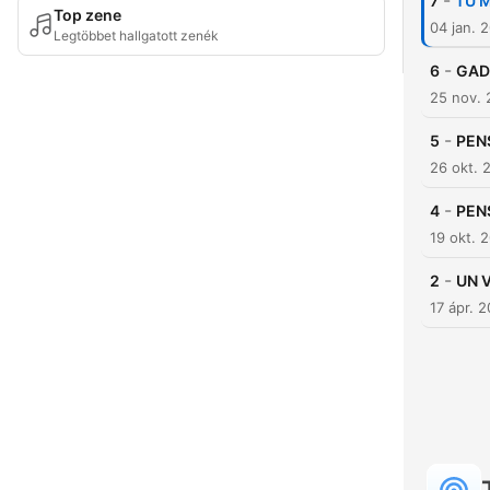
-
7
TU 
Top zene
04 jan. 
Legtöbbet hallgatott zenék
-
6
GAD
25 nov. 
-
5
PEN
26 okt. 
-
4
PEN
19 okt. 
-
2
UN V
17 ápr. 