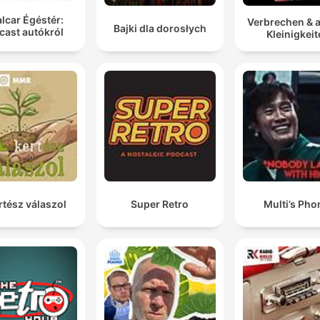
lcar Égéstér:
Verbrechen & 
Bajki dla dorosłych
cast autókról
Kleinigkei
rtész válaszol
Super Retro
Multi’s Pho