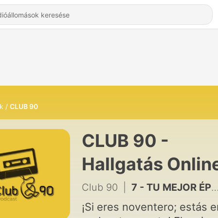
k
CLUB 90
CLUB 90 -
Hallgatás Onlin
Club 90
|
7 - TU MEJOR ÉPOCA ES AHORA
¡Si eres noventero; estás e