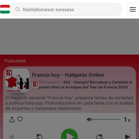
Podcastok
Francia hoy - Hallgatás Online
RFI Español
|
342 - Energia! Barcelona y Cataluña le
ponen ritmo al arranque del Tour de Francia 2026
El magacín semanal "Francia hoy" presenta temas de sociedad
o política francesa. Profundizamos en cada tema con el análisis
de expertos y numerosos testimonios.
1
x
Hangerő