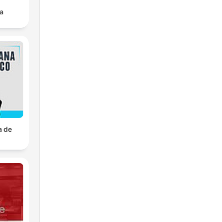
a
a de