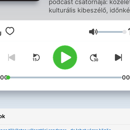
podcast csatornája: közélet
kulturális kibeszélő, időnk
meghívott vendégekkel. Új
adás minden csütörtökön.
Hangerő
Mottó: „Bulvármentes.
Propagandamentes.
Konzervatív."
:00
00
ok