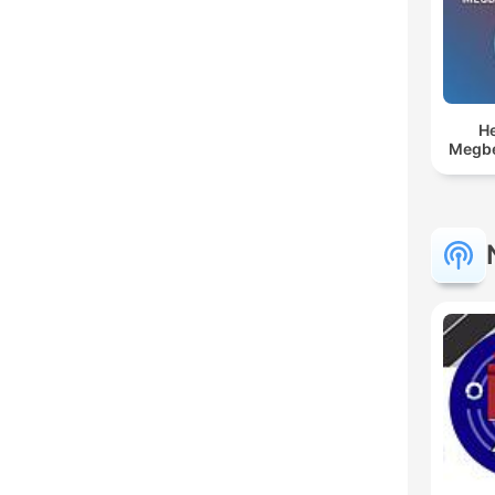
He
Megbe