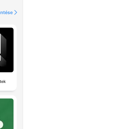
intése
tek