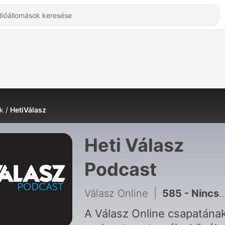
k
HetiVálasz
Heti Válasz
Podcast
Válasz Online
|
585 - Nincs tökéletes választási rendszer – de lehet végre közös
A Válasz Online csapatána