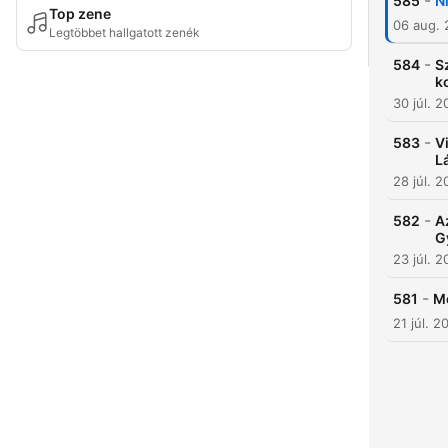
-
585
N
Top zene
06 aug.
Legtöbbet hallgatott zenék
-
584
S
k
30 júl. 
-
583
V
L
28 júl. 
-
582
A
G
23 júl. 
-
581
Mo
21 júl. 2