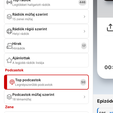
446
Legtöbbet hallgatott rádiók
Rádiók műfaj szerint
15 zenei műfaj
Rádiók régió szerint
Helyi rádiók
Hírek
17
Hírrádiók
Ajánlottak
A legjobb rádiók listája
00
Podcastok
Top podcastok
50
Legnépszerűbb podcastok
Podcastok műfaj szerint
18 témaműfaj
Epizód
Zene