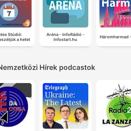
tes Stúdió:
Aréna - InfoRádió -
Háromharmad -
széljük a hetet
Infostart.hu
Nemzetközi Hírek podcastok