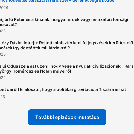
incs tökéletes választási rendszer – de lehet végre közös
 2026
zijjártó Péter és a kínaiak: magyar érdek vagy nemzetbiztonsági
ockázat?
2026
itézy Dávid-interjú: Rejtett minisztériumi feljegyzések kerültek elő
ázárék így döntöttek milliárdokról?
2026
z új Odüsszeia azt üzeni, hogy vége a nyugati civilizációnak – Kars
yörgy Homérosz és Nolan műveiről
2026
st derült ki először, hogy a politikai gravitáció a Tiszára is hat
026
További epizódok mutatása