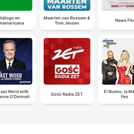
Diálogo en
Maarten van Rossem &
News Fil
namericana
Tom Jessen
Last Word with
El Bueno, la Ma
Gość Radia ZET
ence O’Donnell
Feo