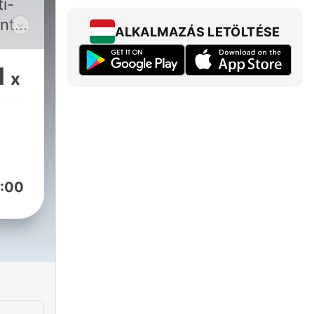
i-
ént
ALKALMAZÁS LETÖLTÉSE
1
x
:00