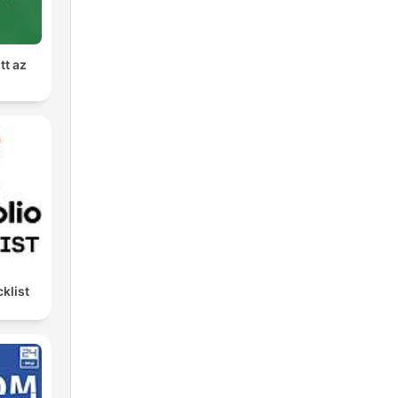
tt az
klist