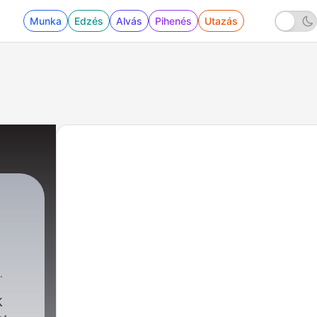
Munka
Edzés
Alvás
Pihenés
Utazás
k