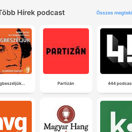
Több Hírek podcast
Összes megtek
beszéljük...
Partizán
444 podcas