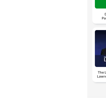
Pa
The 
Lawr