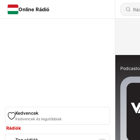
Online Rádió
Podcasto
Kedvencek
Kedvencek és legutóbbiak
Rádiók
Top rádiók