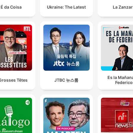
 É da Coisa
Ukraine: The Latest
La Zanzar
Es la Mañan
Grosses Têtes
JTBC 뉴스룸
Federico