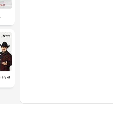
e
la y el