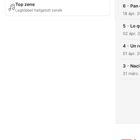
Top zene
-
6
Pan 
Legtöbbet hallgatott zenék
18 ápr. 
-
5
Lo q
02 ápr. 
-
4
Un r
01 ápr. 
-
3
Naci
31 márc.