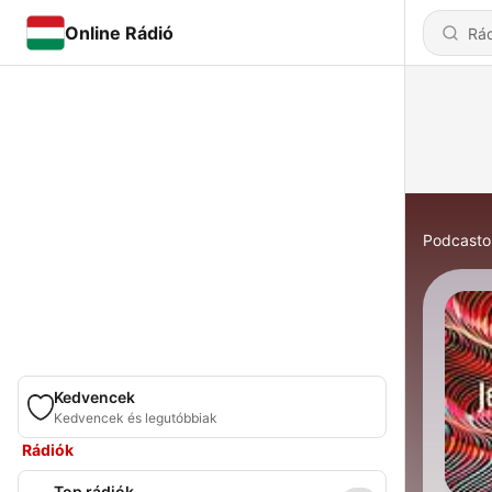
Online Rádió
Podcasto
Kedvencek
Kedvencek és legutóbbiak
Rádiók
Top rádiók