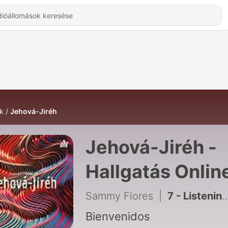
k
Jehová-Jiréh
Jehová-Jiréh -
Hallgatás Onlin
Sammy Flores
|
7 - Listening activity
Bienvenidos