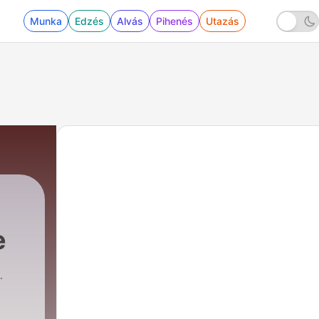
Munka
Edzés
Alvás
Pihenés
Utazás
e