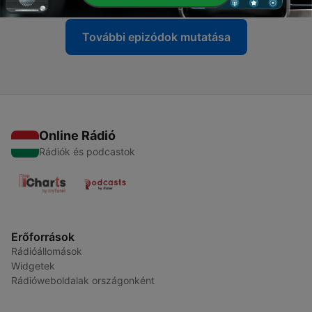
További epizódok mutatása
Online Rádió
Rádiók és podcastok
Erőforrások
Rádióállomások
Widgetek
Rádióweboldalak országonként