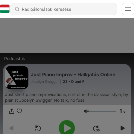
Podcastok
Just Piano Improv - Hallgatás Online
Jocelyn Swigger
|
23 - D and F
Just short piano improvisations, sort of in the classical style, by
pianist Jocelyn Swigger. No talk, no fuss.
1
x
Hangerő