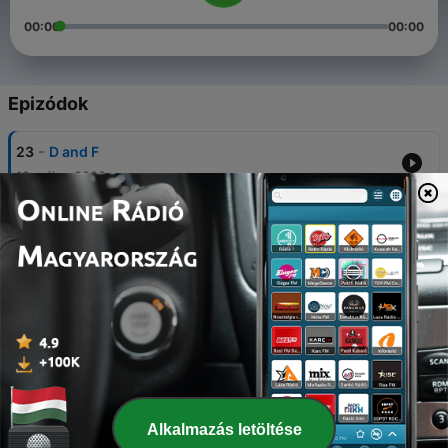
00:00
00:00
Epizódok
-
23
D and F
12 május 2020
-
22
Windchimes on the Porch Outside
06 ápr. 2020
-
21
Derivative (Rachmaninov G major)
24 márc. 2020
-
20
Derivative (Grande Valse)
24 márc. 2020
-
19
Derivative (Ginastera)
Alkalmazás letöltése
26 febr. 2020