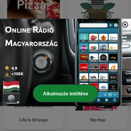
EE
Alla Radice
Alkalmazás letöltése
Life Is Strange
Hip Hop