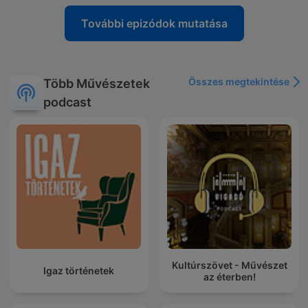
További epizódok mutatása
Összes megtekintése
Több Művészetek
podcast
Kultúrszövet - Művészet
Igaz történetek
az éterben!