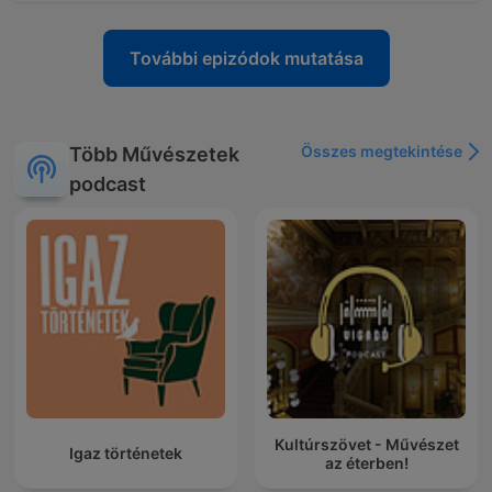
További epizódok mutatása
Összes megtekintése
Több Művészetek
podcast
Kultúrszövet - Művészet
Igaz történetek
az éterben!