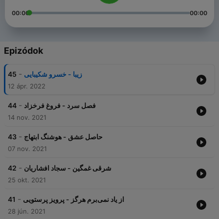
00:00
00:00
Epizódok
-
45
زیبا - خسرو شکیبایی
12 ápr. 2022
-
44
فصل سرد - فروغ فرخزاد
14 nov. 2021
-
43
حاصل عشق - هوشنگ ابتهاج
07 nov. 2021
-
42
شرقی غمگین - سجاد افشاریان
25 okt. 2021
-
41
از یاد نمی‌برم هرگز - پرویز پرستویی
28 jún. 2021