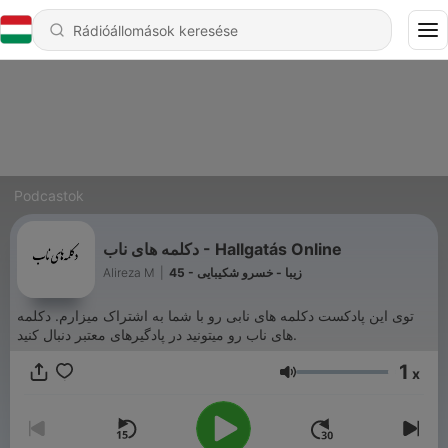
Podcastok
دکلمه‌ های ناب - Hallgatás Online
Alireza M
|
45 - زیبا - خسرو شکیبایی
توی این پادکست دکلمه های نابی رو با شما به اشتراک میزارم. دکلمه
های ناب رو میتونید در پادگیرهای معتبر دنبال کنید.
1
x
Hangerő