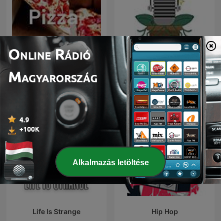
EE
Alla Radice
Alkalmazás letöltése
Life Is Strange
Hip Hop