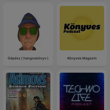
Gépész ( hangoskönyv )
Könyves Magazin