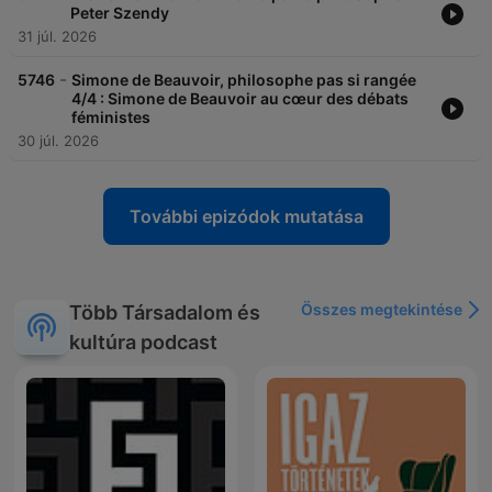
Peter Szendy
31 júl. 2026
-
5746
Simone de Beauvoir, philosophe pas si rangée
4/4 : Simone de Beauvoir au cœur des débats
féministes
30 júl. 2026
További epizódok mutatása
Összes megtekintése
Több Társadalom és
kultúra podcast