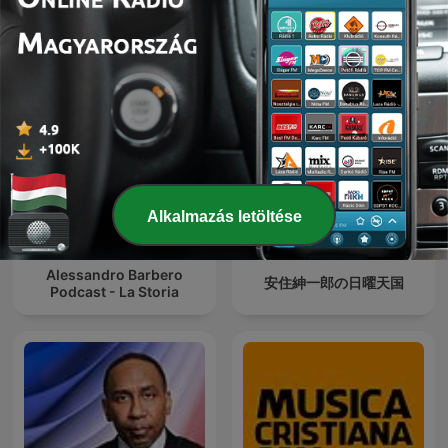
Quem Ama Não Esquece
Ukraine: The Latest
Alkalmazás letöltése
Alessandro Barbero
安住紳一郎の日曜天国
Podcast - La Storia