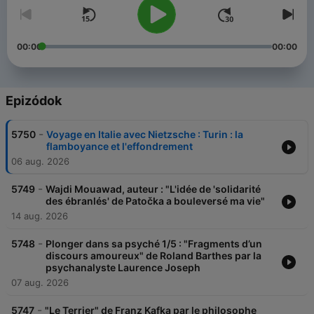
00:00
00:00
Epizódok
-
5750
Voyage en Italie avec Nietzsche : Turin : la
flamboyance et l'effondrement
06 aug. 2026
-
5749
Wajdi Mouawad, auteur : "L'idée de 'solidarité
des ébranlés' de Patočka a bouleversé ma vie"
14 aug. 2026
-
5748
Plonger dans sa psyché 1/5 : "Fragments d’un
discours amoureux" de Roland Barthes par la
psychanalyste Laurence Joseph
07 aug. 2026
-
5747
"Le Terrier" de Franz Kafka par le philosophe