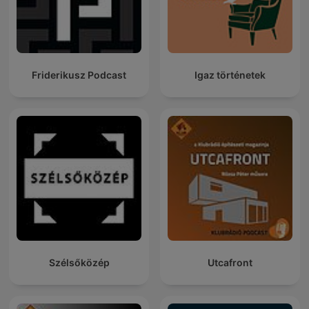
Friderikusz Podcast
Igaz történetek
Szélsőközép
Utcafront