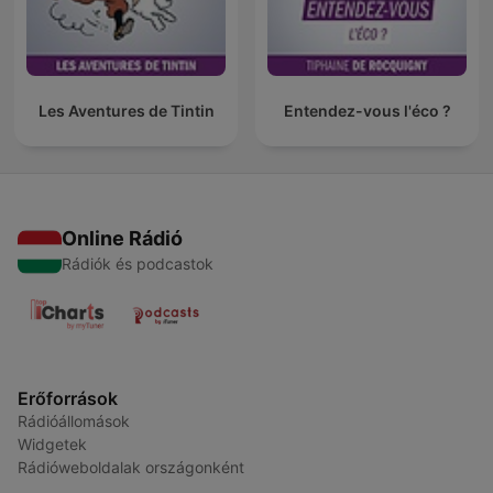
Les Aventures de Tintin
Entendez-vous l'éco ?
Online Rádió
Rádiók és podcastok
Erőforrások
Rádióállomások
Widgetek
Rádióweboldalak országonként