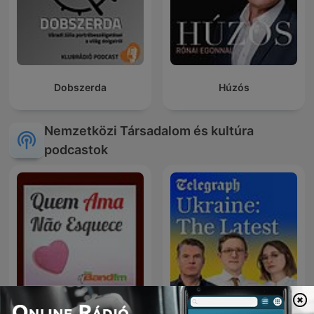
Dobszerda
Húzós
Nemzetközi Társadalom és kultúra
podcastok