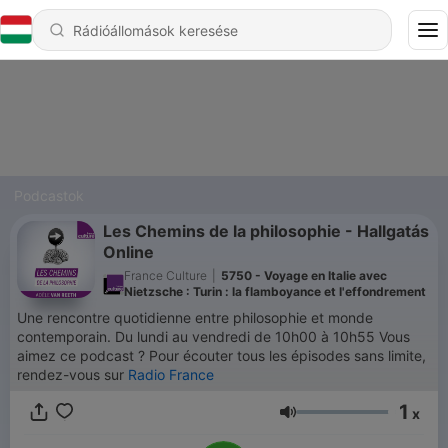
Podcastok
Les Chemins de la philosophie - Hallgatás
Online
France Culture
|
5750 - Voyage en Italie avec
Nietzsche : Turin : la flamboyance et l'effondrement
Une rencontre quotidienne entre philosophie et monde
contemporain. Du lundi au vendredi de 10h00 à 10h55 Vous
aimez ce podcast ? Pour écouter tous les épisodes sans limite,
rendez-vous sur
Radio France
1
x
Hangerő