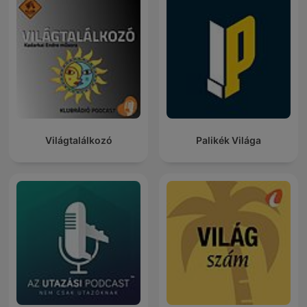
Világtalálkozó
Palikék Világa