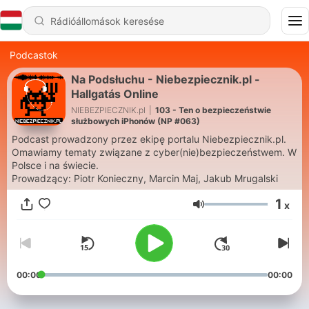
Podcastok
Na Podsłuchu - Niebezpiecznik.pl -
Hallgatás Online
NIEBEZPIECZNIK.pl
|
103 - Ten o bezpieczeństwie
służbowych iPhonów (NP #063)
Podcast prowadzony przez ekipę portalu Niebezpiecznik.pl.
Omawiamy tematy związane z cyber(nie)bezpieczeństwem. W
Polsce i na świecie.
Prowadzący: Piotr Konieczny, Marcin Maj, Jakub Mrugalski
1
x
Hangerő
00:00
00:00