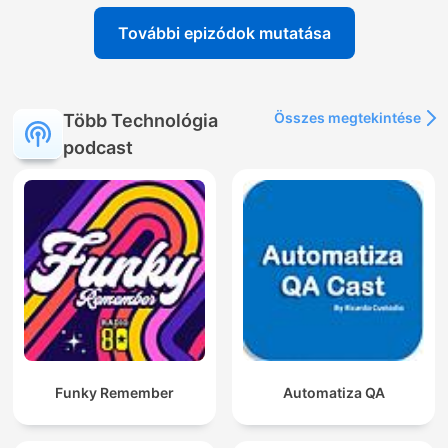
További epizódok mutatása
Összes megtekintése
Több Technológia
podcast
Funky Remember
Automatiza QA