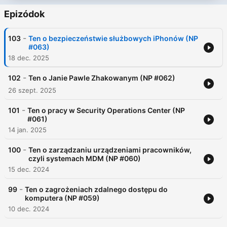
Epizódok
-
103
Ten o bezpieczeństwie służbowych iPhonów (NP
#063)
18 dec. 2025
-
102
Ten o Janie Pawle Zhakowanym (NP #062)
26 szept. 2025
-
101
Ten o pracy w Security Operations Center (NP
#061)
14 jan. 2025
-
100
Ten o zarządzaniu urządzeniami pracowników,
czyli systemach MDM (NP #060)
15 dec. 2024
-
99
Ten o zagrożeniach zdalnego dostępu do
komputera (NP #059)
10 dec. 2024