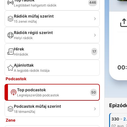
446
Legtöbbet hallgatott rádiók
Rádiók műfaj szerint
15 zenei műfaj
Rádiók régió szerint
Helyi rádiók
Hírek
17
Hírrádiók
Ajánlottak
00
A legjobb rádiók listája
Podcastok
Top podcastok
50
Legnépszerűbb podcastok
Epizód
Podcastok műfaj szerint
18 témaműfaj
-
330
2
Zene
02 aug.