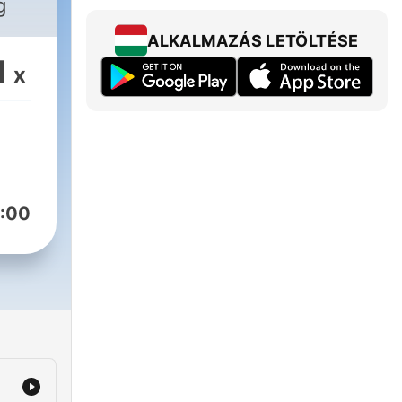
g
ALKALMAZÁS LETÖLTÉSE
1
x
:00