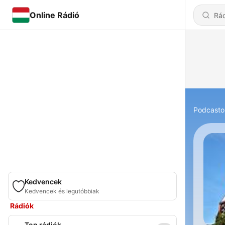
Online Rádió
Podcasto
Kedvencek
Kedvencek és legutóbbiak
Rádiók
Top rádiók