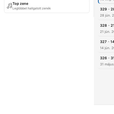
Top zene
Legtöbbet hallgatott zenék
-
329
2
28 jún. 
-
328
2
21 jún. 
-
327
14
14 jún. 
-
326
3
31 máju