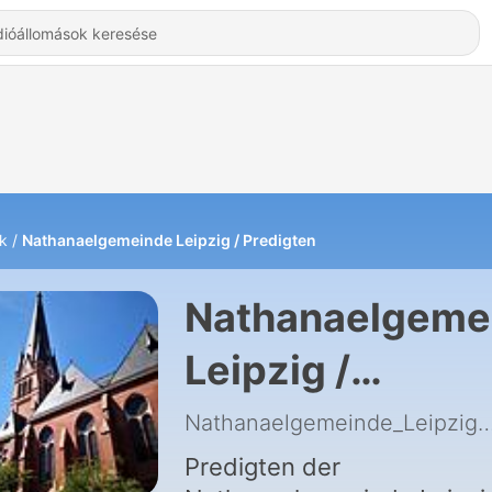
k
Nathanaelgemeinde Leipzig / Predigten
Nathanaelgeme
Leipzig /
Predigten -
Nathanaelgemeinde_L
Hallgatás Onlin
Predigten der