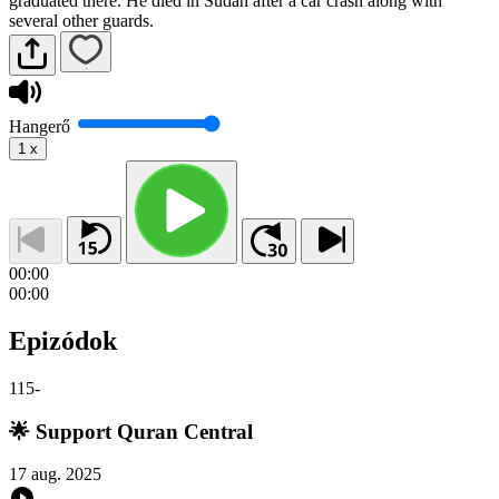
graduated there. He died in Sudan after a car crash along with
several other guards.
Hangerő
1
x
00:00
00:00
Epizódok
115
-
🌟 Support Quran Central
17 aug. 2025