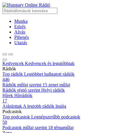
Online Rádió
Munka
Edzés
Alvás
Pihenés
Utazás
Kedvencek
Kedvencek és legutóbbiak
Rádiók
Top rádiók
Legtöbbet hallgatott rádiók
446
Rádiók műfaj szerint
15 zenei műfaj
Rádiók régió szerint
Helyi rádiók
Hírek
Hírrádiók
17
Ajánlottak
A legjobb rádiók listája
Podcastok
Top podcastok
Legnépszerűbb podcastok
50
Podcastok műfaj szerint
18 témaműfaj
Zene