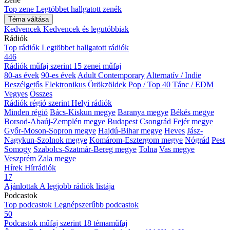
Top zene
Legtöbbet hallgatott zenék
Téma váltása
Kedvencek
Kedvencek és legutóbbiak
Rádiók
Top rádiók
Legtöbbet hallgatott rádiók
446
Rádiók műfaj szerint
15 zenei műfaj
80-as évek
90-es évek
Adult Contemporary
Alternatív / Indie
Beszélgetős
Elektronikus
Örökzöldek
Pop / Top 40
Tánc / EDM
Vegyes
Összes
Rádiók régió szerint
Helyi rádiók
Minden régió
Bács-Kiskun megye
Baranya megye
Békés megye
Borsod-Abaúj-Zemplén megye
Budapest
Csongrád
Fejér megye
Győr-Moson-Sopron megye
Hajdú-Bihar megye
Heves
Jász-
Nagykun-Szolnok megye
Komárom-Esztergom megye
Nógrád
Pest
Somogy
Szabolcs-Szatmár-Bereg megye
Tolna
Vas megye
Veszprém
Zala megye
Hírek
Hírrádiók
17
Ajánlottak
A legjobb rádiók listája
Podcastok
Top podcastok
Legnépszerűbb podcastok
50
Podcastok műfaj szerint
18 témaműfaj