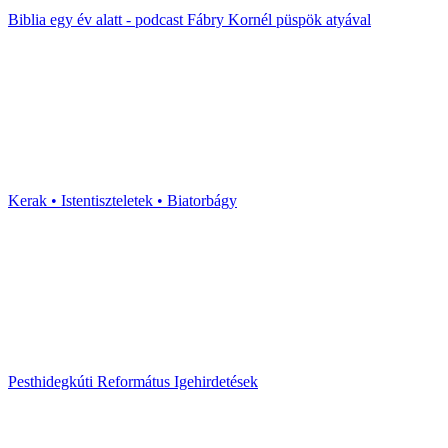
Biblia egy év alatt - podcast Fábry Kornél püspök atyával
Kerak • Istentiszteletek • Biatorbágy
Pesthidegkúti Református Igehirdetések