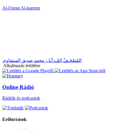
Al-Quran Al-kareem
المُصْحَـفْ المُـرَتَّـل: محمد صديق المنشاوي
Alkalmazás letöltése
Online Rádió
Rádiók és podcastok
Erőforrások