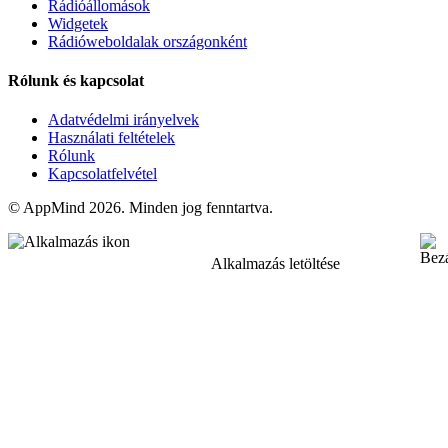
Rádióállomások
Widgetek
Rádióweboldalak országonként
Rólunk és kapcsolat
Adatvédelmi irányelvek
Használati feltételek
Rólunk
Kapcsolatfelvétel
© AppMind 2026. Minden jog fenntartva.
Alkalmazás letöltése