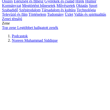
Összes
Egészség és fitnesz
Gyerekek és család
Hírek
Humor
Kormányzat
Megtörtént bűnesetek
Művészetek
Oktatás
Sport
Szabadidő
Szépirodalom
Társadalom és kultúra
Technológia
Televízió és film
Történelem
Tudomány
Üzlet
Vallás és spiritualitás
Zenei témájú
Zene
Top zene
Legtöbbet hallgatott zenék
Podcastok
Noreen Muhammad Siddique