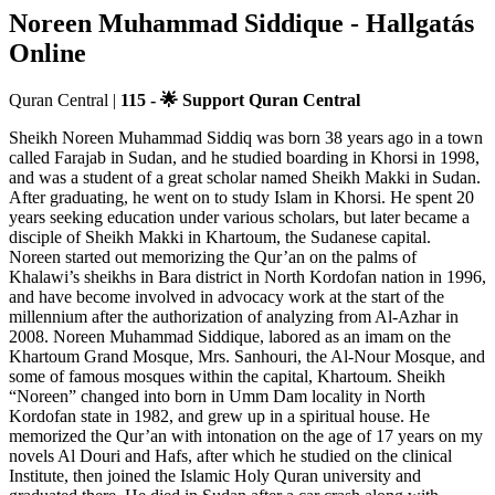
Noreen Muhammad Siddique - Hallgatás
Online
Quran Central
|
115 - 🌟 Support Quran Central
Sheikh Noreen Muhammad Siddiq was born 38 years ago in a town
called Farajab in Sudan, and he studied boarding in Khorsi in 1998,
and was a student of a great scholar named Sheikh Makki in Sudan.
After graduating, he went on to study Islam in Khorsi. He spent 20
years seeking education under various scholars, but later became a
disciple of Sheikh Makki in Khartoum, the Sudanese capital.
Noreen started out memorizing the Qur’an on the palms of
Khalawi’s sheikhs in Bara district in North Kordofan nation in 1996,
and have become involved in advocacy work at the start of the
millennium after the authorization of analyzing from Al-Azhar in
2008. Noreen Muhammad Siddique, labored as an imam on the
Khartoum Grand Mosque, Mrs. Sanhouri, the Al-Nour Mosque, and
some of famous mosques within the capital, Khartoum. Sheikh
“Noreen” changed into born in Umm Dam locality in North
Kordofan state in 1982, and grew up in a spiritual house. He
memorized the Qur’an with intonation on the age of 17 years on my
novels Al Douri and Hafs, after which he studied on the clinical
Institute, then joined the Islamic Holy Quran university and