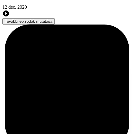
12 dec. 2020
További epizódok mutatása