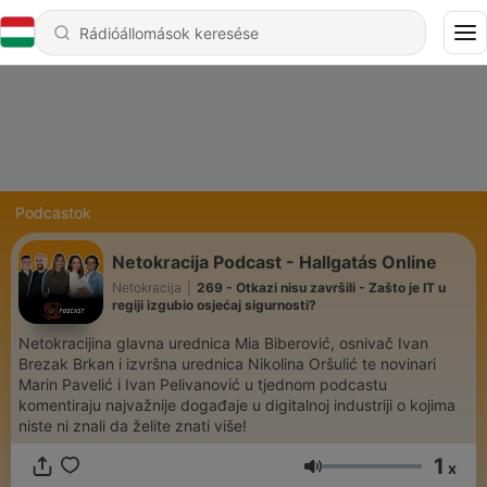
Podcastok
Netokracija Podcast - Hallgatás Online
Netokracija
|
269 - Otkazi nisu završili - Zašto je IT u
regiji izgubio osjećaj sigurnosti?
Netokracijina glavna urednica Mia Biberović, osnivač Ivan
Brezak Brkan i izvršna urednica Nikolina Oršulić te novinari
Marin Pavelić i Ivan Pelivanović u tjednom podcastu
komentiraju najvažnije događaje u digitalnoj industriji o kojima
niste ni znali da želite znati više!
1
x
Hangerő