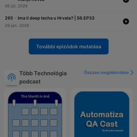
06 júl. 2026
-
265
Ima li deep techa u Hrvata? | S6.EP33
29 jún. 2026
További epizódok mutatása
Összes megtekintése
Több Technológia
podcast