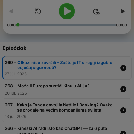
00:00
00:00
Epizódok
-
269
Otkazi nisu završili - Zašto je IT u regiji izgubio
osjećaj sigurnosti?
27 júl. 2026
-
268
Može li Europa sustići Kinu u AI-ju?
20 júl. 2026
-
267
Kako je Fonoa osvojila Netflix i Booking? Ovako
se prodaje najvećim kompanijama svijeta
13 júl. 2026
-
266
Kineski AI radi isto kao ChatGPT — za 6 puta
manje novca