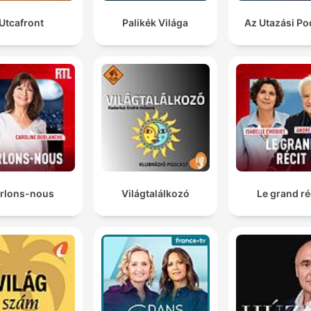
Utcafront
Palikék Világa
Az Utazási Po
rlons-nous
Világtalálkozó
Le grand ré