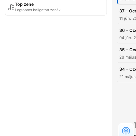
Top zene
Legtöbbet hallgatott zenék
-
37
Occ
11 jún. 
-
36
Oc
04 jún. 
-
35
Occ
28 máju
-
34
Occ
21 máju