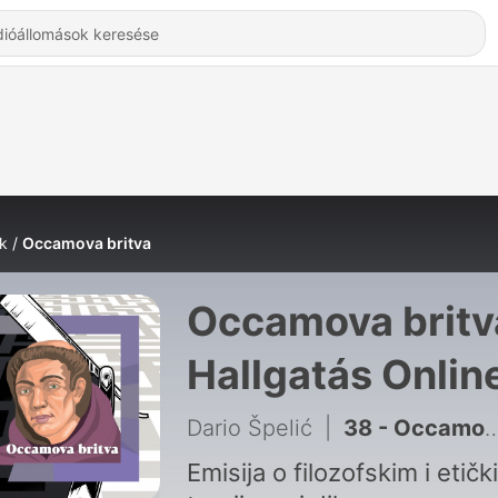
k
Occamova britva
Occamova britv
Hallgatás Onlin
Dario Špelić
|
38 - Occamova britva: Je li svijest u svemu?
Emisija o filozofskim i etičk