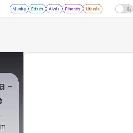
Munka
Edzés
Alvás
Pihenés
Utazás
a -
e
im