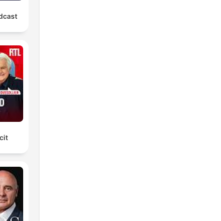
dcast
cit