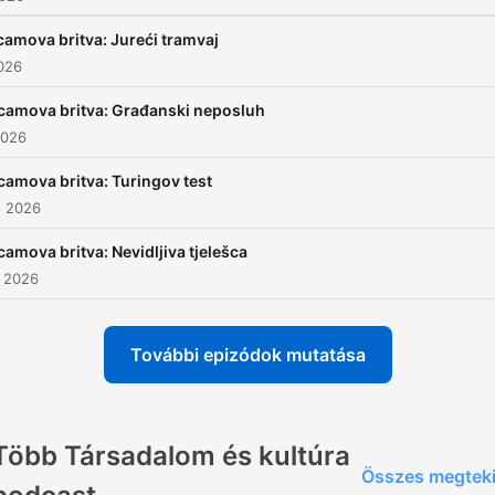
amova britva: Jureći tramvaj
2026
camova britva: Građanski neposluh
2026
amova britva: Turingov test
s 2026
amova britva: Nevidljiva tjelešca
s 2026
További epizódok mutatása
Több Társadalom és kultúra
Összes megtek