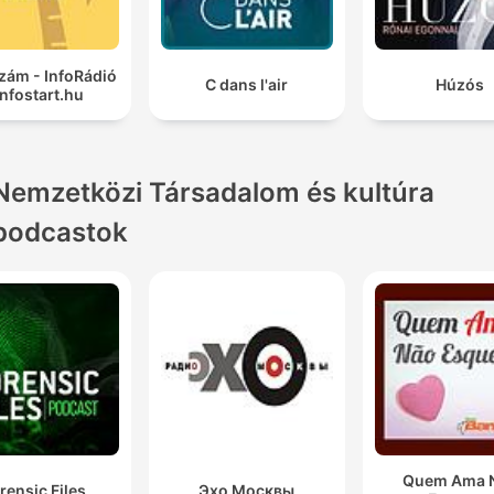
zám - InfoRádió
C dans l'air
Húzós
Infostart.hu
Nemzetközi Társadalom és kultúra
podcastok
Quem Ama 
rensic Files
Эхо Москвы