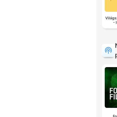
Világs
- 
Fo