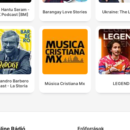
a Hantu Seram -
Barangay Love Stories
Ukraine: The 
 Podcast [BM]
sandro Barbero
Música Cristiana Mx
LEGEND
ast - La Storia
line Rádió
Erőforrások