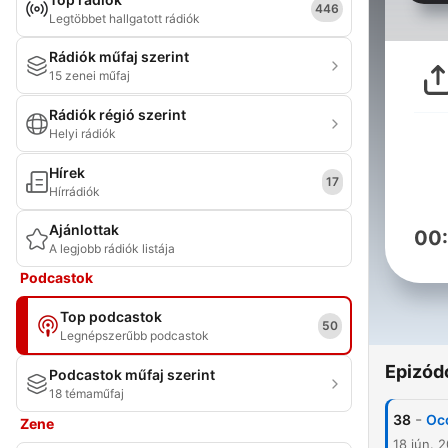
446
Legtöbbet hallgatott rádiók
Rádiók műfaj szerint
15 zenei műfaj
Rádiók régió szerint
Helyi rádiók
Hírek
17
Hírrádiók
Ajánlottak
00
A legjobb rádiók listája
Podcastok
Top podcastok
50
Legnépszerűbb podcastok
Epizód
Podcastok műfaj szerint
18 témaműfaj
-
38
Occ
Zene
18 jún. 