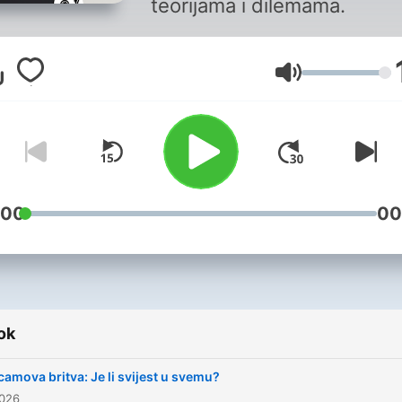
teorijama i dilemama.
Hangerő
:00
00
ok
amova britva: Je li svijest u svemu?
2026