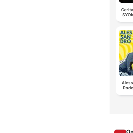
Cerit
SYOK
Ales
Podc
On