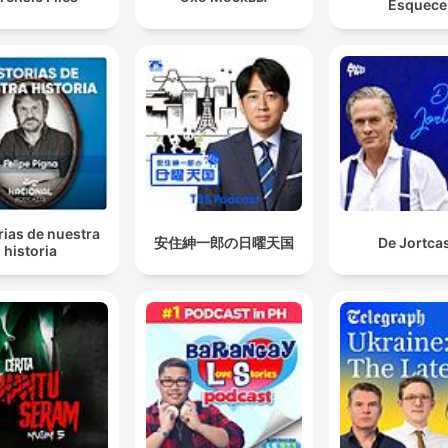
Esquece
rias de nuestra
安住紳一郎の日曜天国
De Jortca
historia