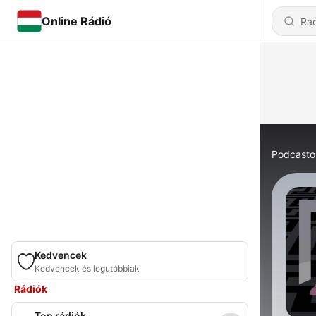
Online Rádió
Podcasto
Kedvencek
Kedvencek és legutóbbiak
Rádiók
Top rádiók