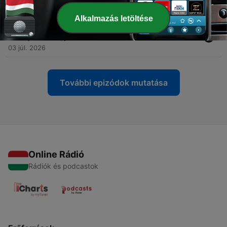
10 júl. 2026
Alkalmazás letöltése
-
130
Ötös – Murányi Tündével és Kálid Artúrral (2026.
július 03., péntek 10:05)
03 júl. 2026
További epizódok mutatása
Online Rádió
Rádiók és podcastok