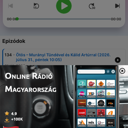
00:00
00:00
Epizódok
-
134
Ötös – Murányi Tündével és Kálid Artúrral (2026.
július 31., péntek 10:05)
31 júl. 2026
-
133
Ötös – Murányi Tündével és Kálid Artúrral (2026.
július 24., péntek 10:05)
24 júl. 2026
-
132
Ötös – Murányi Tündével és Kálid Artúrral (2026.
július 17., péntek 10:05)
17 júl. 2026
-
131
Ötös – Murányi Tündével és Kálid Artúrral (2026.
július 10., péntek 10:05)