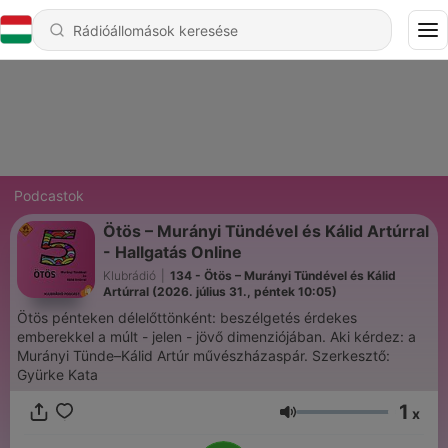
Podcastok
Ötös – Murányi Tündével és Kálid Artúrral
- Hallgatás Online
Klubrádió
|
134 - Ötös – Murányi Tündével és Kálid
Artúrral (2026. július 31., péntek 10:05)
Ötös pénteken délelőttönként: beszélgetés érdekes
emberekkel a múlt - jelen - jövő dimenziójában. Aki kérdez: a
Murányi Tünde–Kálid Artúr művészházaspár. Szerkesztő:
Gyürke Kata
1
x
Hangerő