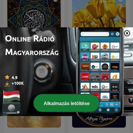
السديس و الشريم | القرآن
a1
الكريم
Alkalmazás letöltése