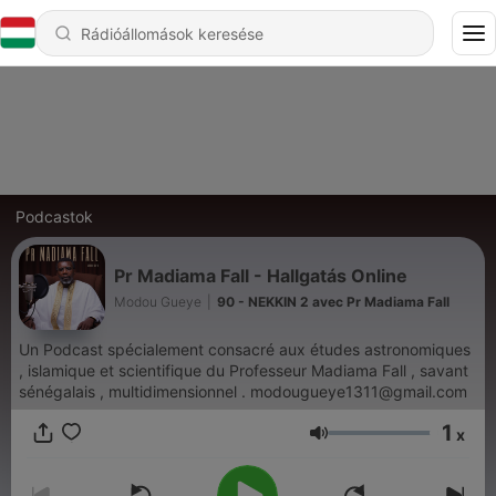
Podcastok
Pr Madiama Fall - Hallgatás Online
Modou Gueye
|
90 - NEKKIN 2 avec Pr Madiama Fall
Un Podcast spécialement consacré aux études astronomiques
, islamique et scientifique du Professeur Madiama Fall , savant
sénégalais , multidimensionnel . modougueye1311@gmail.com
1
x
Hangerő