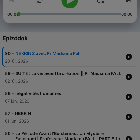
00:00
00:00
Epizódok
-
90
NEKKIN 2 avec Pr Madiama Fall
20 júl. 2026
-
89
SUITE : La vie avant la création || Pr Madiama FALL
02 júl. 2026
-
88
négativités humaines
07 jún. 2026
-
87
NEKKIN
01 jún. 2026
-
86
La Période Avant l’Existence… Un Mystère
Fascinant | Professeur Madiama FALL ( PARTIE 1 )