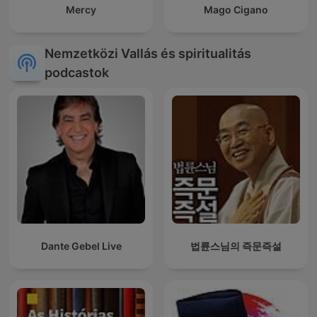
Mercy
Mago Cigano
Nemzetközi Vallás és spiritualitás
podcastok
Dante Gebel Live
법륜스님의 즉문즉설