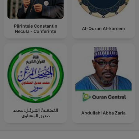
Părintele Constantin
Al-Quran Al-kareem
Necula - Conferințe
المُصْحَـفْ المُـرَتَّـل: محمد
Abdullahi Abba Zaria
صديق المنشاوي