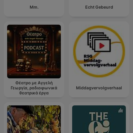
Mm.
Echt Gebeurd
Θέατρο με Αγγελή
Γεωργία, ραδιοφωνικά
Middagvervolgverhaal
θεατρικά έργα