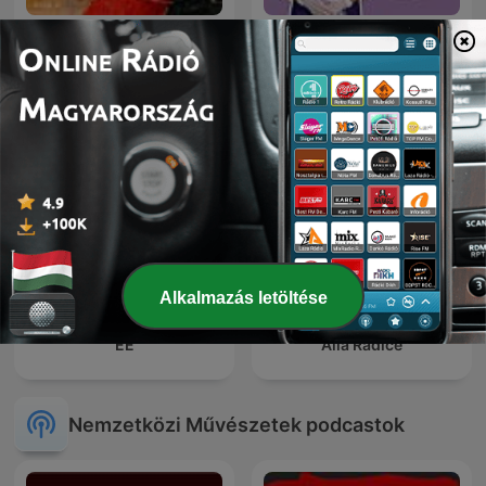
Tango
Brit Lit Book Club
Alkalmazás letöltése
EE
Alla Radice
Nemzetközi Művészetek podcastok