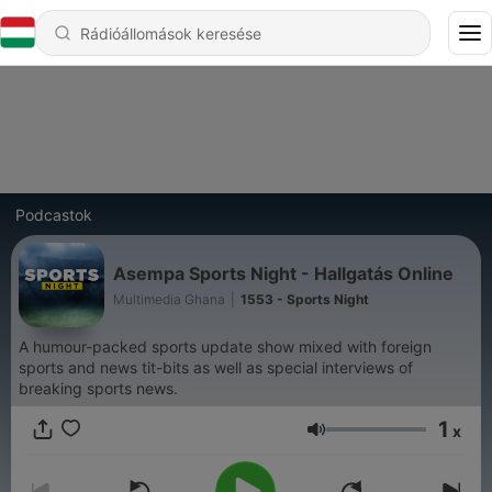
Podcastok
Asempa Sports Night - Hallgatás Online
Multimedia Ghana
|
1553 - Sports Night
A humour-packed sports update show mixed with foreign
sports and news tit-bits as well as special interviews of
breaking sports news.
1
x
Hangerő