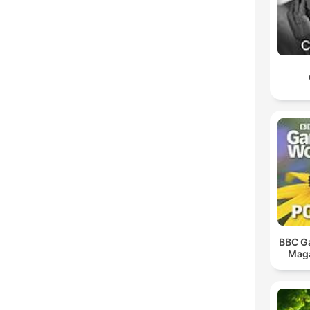
BBC G
Maga