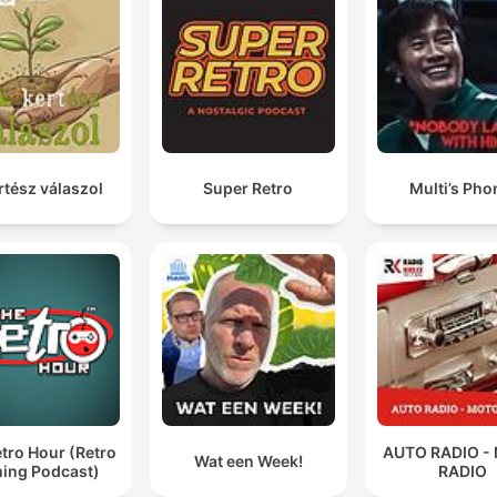
rtész válaszol
Super Retro
Multi’s Pho
tro Hour (Retro
AUTO RADIO -
Wat een Week!
ing Podcast)
RADIO