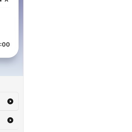
ve
 to
me
:00