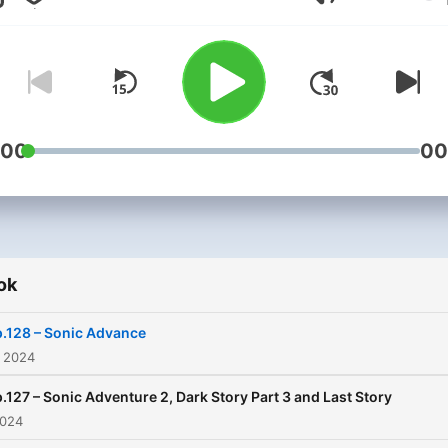
Hangerő
but this time around they'
got a more linear approach
discussing Sonic! (with so
room for deviation...)
:00
00
ok
.128 – Sonic Advance
s 2024
.127 – Sonic Adventure 2, Dark Story Part 3 and Last Story
2024