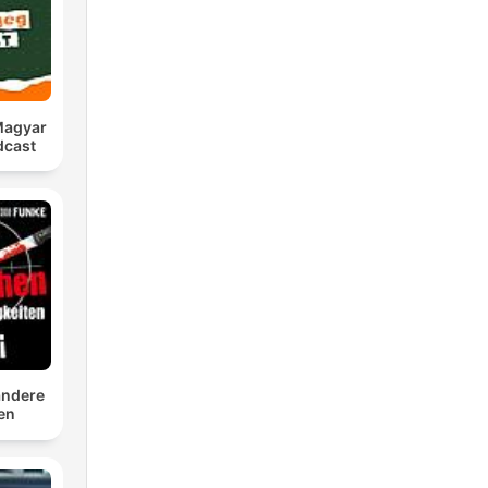
 Magyar
dcast
andere
ten