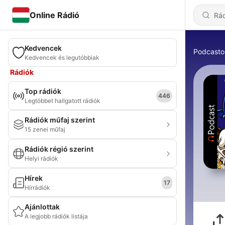
Online Rádió
Kedvencek
Podcasto
Kedvencek és legutóbbiak
Rádiók
Top rádiók
446
Legtöbbet hallgatott rádiók
Rádiók műfaj szerint
15 zenei műfaj
Rádiók régió szerint
Helyi rádiók
Hírek
17
Hírrádiók
Ajánlottak
A legjobb rádiók listája