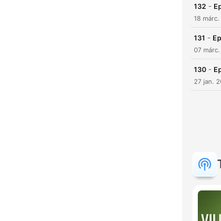
-
132
Ep
18 márc.
-
131
Ep
07 márc.
-
130
Ep
27 jan. 