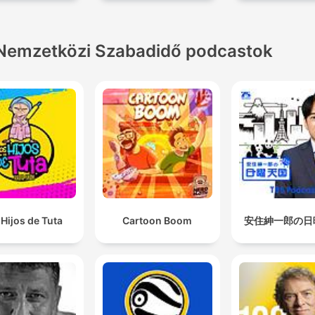
Nemzetközi Szabadidő podcastok
Hijos de Tuta
Cartoon Boom
安住紳一郎の日