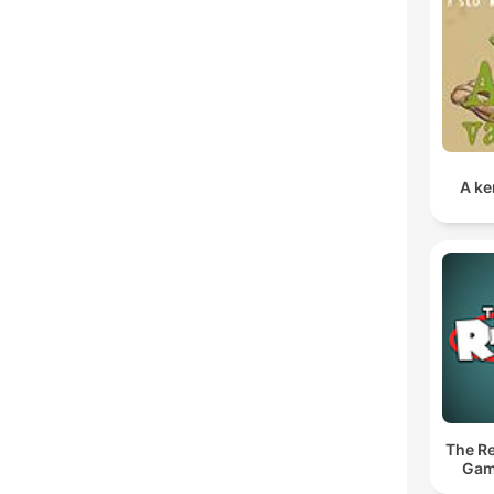
A ke
The Re
Gam