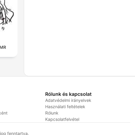
SMR
Rólunk és kapcsolat
Adatvédelmi irányelvek
Használati feltételek
ként
Rólunk
Kapcsolatfelvétel
og fenntartva.