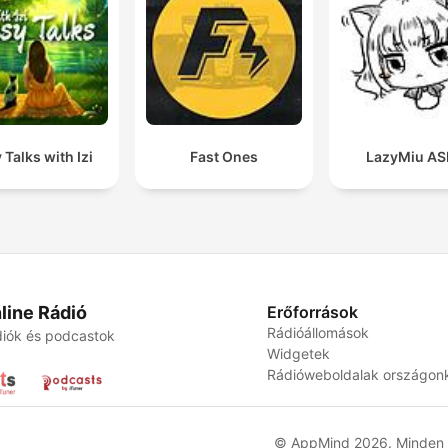
 Talks with Izi
Fast Ones
LazyMiu A
line Rádió
Erőforrások
Rádióállomások
iók és podcastok
Widgetek
Rádióweboldalak országon
© AppMind 2026. Minden j