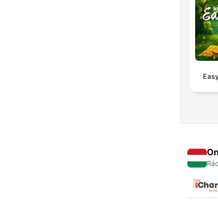
Easy
On
Rád