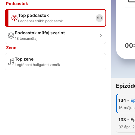
Podcastok
Top podcastok
50
Legnépszerűbb podcastok
Podcastok műfaj szerint
18 témaműfaj
00
Zene
Top zene
Legtöbbet hallgatott zenék
Epizód
-
134
Ep
16 máju
-
133
Ep
07 ápr. 