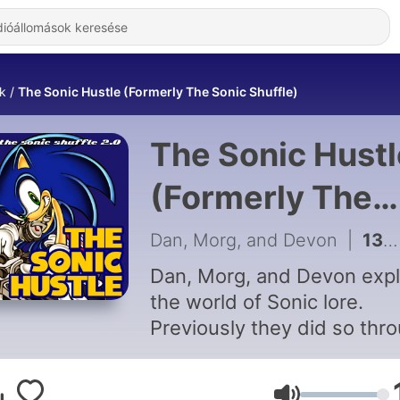
k
The Sonic Hustle (Formerly The Sonic Shuffle)
The Sonic Hustl
(Formerly The
Sonic Shuffle) -
Dan, Morg, and Devon
|
134 - Ep.128 – Sonic Advance
Hallgatás Onlin
Dan, Morg, and Devon exp
the world of Sonic lore.
Previously they did so thr
randomly changing what t
were talking about each w