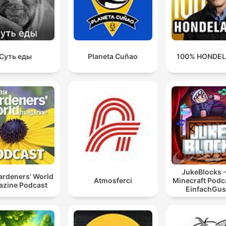
Суть еды
Planeta Cuñao
100% HONDE
JukeBlocks -
ardeners’ World
Atmosferci
Minecraft Podc
zine Podcast
EinfachGus