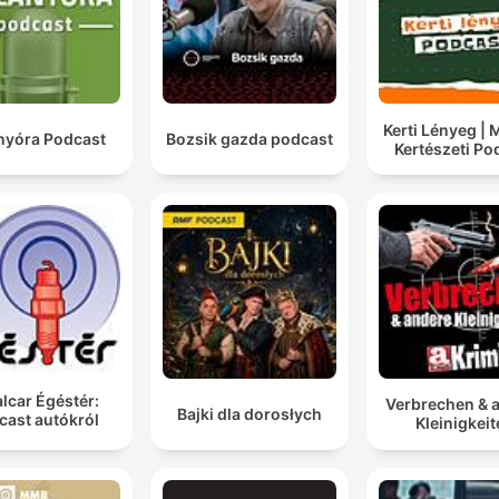
Kerti Lényeg |
anyóra Podcast
Bozsik gazda podcast
Kertészeti Po
lcar Égéstér:
Verbrechen & 
Bajki dla dorosłych
cast autókról
Kleinigkei