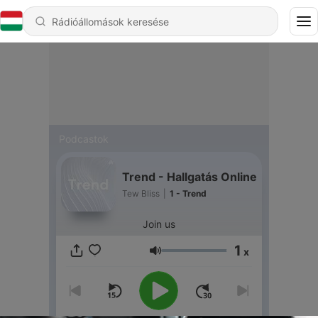
Podcastok
Trend - Hallgatás Online
Tew Bliss
|
1 - Trend
Join us
1
x
Hangerő