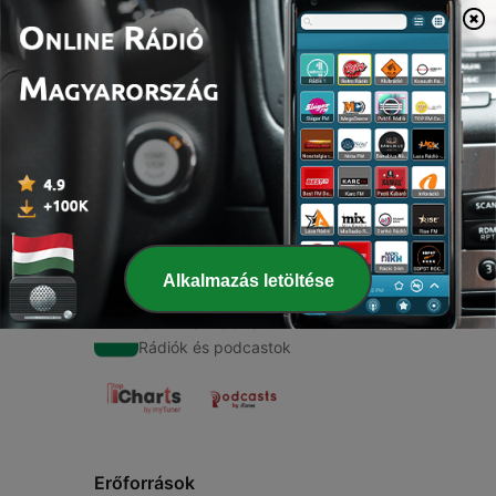
00:00
00:00
Epizódok
-
1
Trend
20 május 2021
Alkalmazás letöltése
Online Rádió
Rádiók és podcastok
Erőforrások