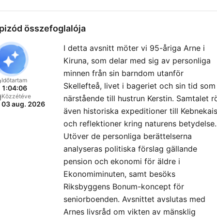
på alla sätt och vis! Här får de
äldre ett utrymme i
pizód összefoglalója
podcastens värld som do
I detta avsnitt möter vi 95-åriga Arne i
inte alls har idag, samtidigt
Kiruna, som delar med sig av personliga
som de integreras med bå
minnen från sin barndom utanför
sin egen och de yngre
Időtartam
Skellefteå, livet i bageriet och sin tid som
1:04:06
generationerna! Kontakt:
Közzétéve
närstående till hustrun Kerstin. Samtalet r
03 aug. 2026
hello@jonasuhlback.com
även historiska expeditioner till Kebnekai
Lyssna på de äldre är en
och reflektioner kring naturens betydelse.
produktion av Poddagency
Utöver de personliga berättelserna
analyseras politiska förslag gällande
pension och ekonomi för äldre i
Ekonomiminuten, samt besöks
Riksbyggens Bonum-koncept för
seniorboenden. Avsnittet avslutas med
Arnes livsråd om vikten av mänsklig