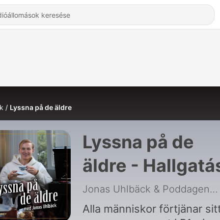
k
Lyssna på de äldre
Lyssna på de
äldre - Hallgatá
Online
Jonas Uhlbäck & Poddagency
Alla människor förtjänar sit