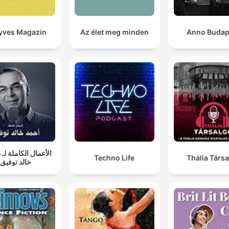
genom att betona vikten av tacksamhet.
yves Magazin
Az élet meg minden
Anno Budap
Nej men vad jag tycker idag saknas och det är att
kontakterna mellan människor har blivit sämre.
01:00:38 · Arne ger sitt livsråd om att vi behöver sträcka ut e
hand och prata mer med varandra.
الأعمال الكاملة لـ 
Techno Life
Thália Társ
خالد توفيق