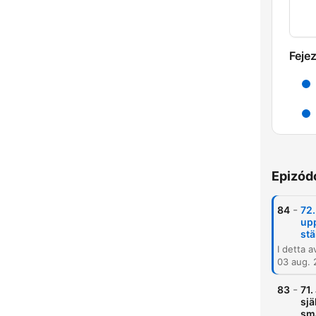
Feje
Epizód
-
84
72.
upp
stä
03 aug.
-
83
71.
sjä
små