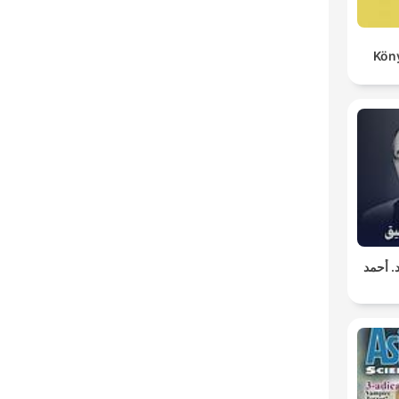
Kön
د. أحمد