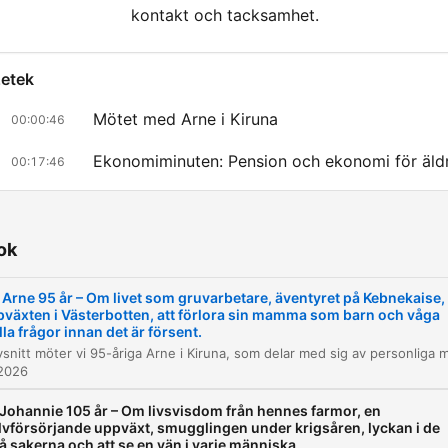
kontakt och tacksamhet.
zetek
Mötet med Arne i Kiruna
00:00:46
Ekonomiminuten: Pension och ekonomi för äld
00:17:46
Politiska perspektiv på pensionerna
00:19:18
Minnen från Klämmesnäs och bageriet
00:21:10
ok
Expeditionen till Kebnekaise 1955
00:24:57
 Arne 95 år – Om livet som gruvarbetare, äventyret på Kebnekaise,
växten i Västerbotten, att förlora sin mamma som barn och våga
Mötet med Kerstin och livet i Kiruna
00:28:36
lla frågor innan det är försent.
Riksbyggens Bonum-koncept för seniorer
 2026
00:35:47
 Johannie 105 år – Om livsvisdom från hennes farmor, en
Att vårda en närstående
00:39:22
lvförsörjande uppväxt, smugglingen under krigsåren, lyckan i de
 sakerna och att se en vän i varje människa.