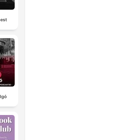
est
n
algó