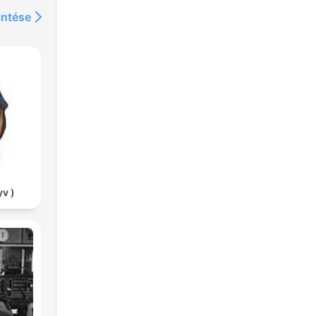
intése
ba
r
v )
ept
t