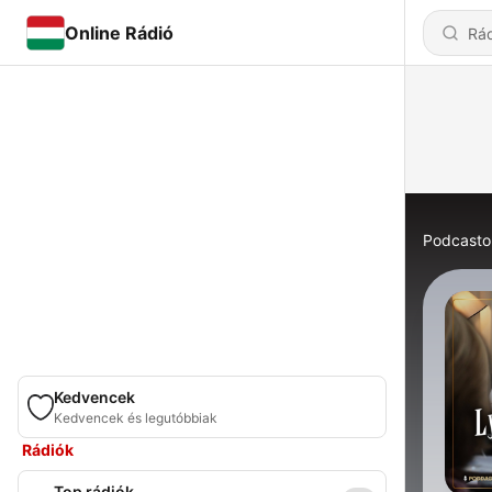
Online Rádió
Podcasto
Kedvencek
Kedvencek és legutóbbiak
Rádiók
Top rádiók