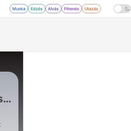
Munka
Edzés
Alvás
Pihenés
Utazás
s
|
84 - 72. Arne 95 år – Om livet som gruvarb
t