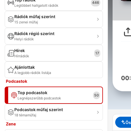
446
Legtöbbet hallgatott rádiók
Rádiók műfaj szerint
15 zenei műfaj
Rádiók régió szerint
Helyi rádiók
Hírek
17
Hírrádiók
Ajánlottak
A legjobb rádiók listája
00
Podcastok
Top podcastok
50
Legnépszerűbb podcastok
Podcastok műfaj szerint
18 témaműfaj
Ös
Zene