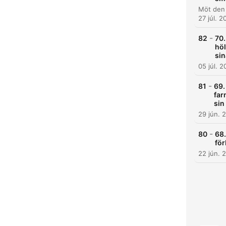
27 júl. 2
-
82
70.
höl
sin
05 júl. 
-
81
69.
far
sin
29 jún. 
K
-
80
68.
för
Kiem
22 jún. 