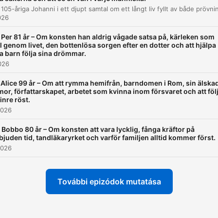
Livet och arbetet i gruvan
00:45:22
026
Naturen och tacksamhet
00:52:42
 Per 81 år – Om konsten han aldrig vågade satsa på, kärleken som
Reflektioner över förlorade minnen
00:57:56
l genom livet, den bottenlösa sorgen efter en dotter och att hjälpa
a barn följa sina drömmar.
Ett livsråd om mänsklig kontakt
2026
01:00:25
 Alice 99 år – Om att rymma hemifrån, barndomen i Rom, sin älska
Vikten av mänsklig kontakt
01:01:32
mor, författarskapet, arbetet som kvinna inom försvaret och att föl
 inre röst.
Avslutning och tack
01:02:41
2026
attints egy fejezetre, hogy közvetlenül ahhoz a pillanathoz ugorj
 Bobbo 80 år – Om konsten att vara lycklig, fånga kräftor på
bjuden tid, tandläkaryrket och varför familjen alltid kommer först.
elések
2026
Så din mamma går bort? Hon gick bort och jag var n
år.
További epizódok mutatása
00:07:37 · Arne beskriver den tragiska händelsen när hans mo
avled när han var mycket ung.