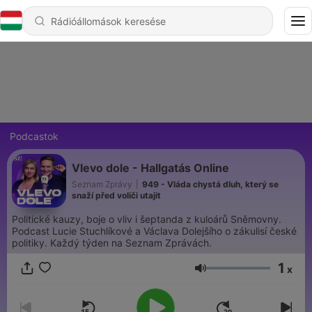
Podcastok
Vlevo dole - Hallgatás Online
Seznam Zprávy
|
949 - Vláda chystá dluh, který se
snaží před voliči utajit
Politické kauzy, boje o vliv i šeptanda z kuloárů Sněmovny.
Podcast Lucie Stuchlíkové a Václava Dolejšího o zákulisí české
politiky. Každý týden na Seznam Zprávách.
1
x
Hangerő