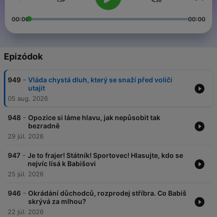
00:00
00:00
Epizódok
-
949
Vláda chystá dluh, který se snaží před voliči
utajit
05 aug. 2026
-
948
Opozice si láme hlavu, jak nepůsobit tak
bezradně
29 júl. 2026
-
947
Je to frajer! Státník! Sportovec! Hlasujte, kdo se
nejvíc lísá k Babišovi
25 júl. 2026
-
946
Okrádání důchodců, rozprodej stříbra. Co Babiš
skrývá za mlhou?
22 júl. 2026