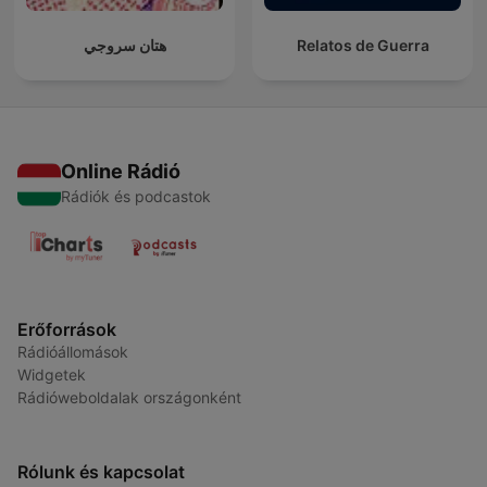
هتان سروجي
Relatos de Guerra
Online Rádió
Rádiók és podcastok
Erőforrások
Rádióállomások
Widgetek
Rádióweboldalak országonként
Rólunk és kapcsolat