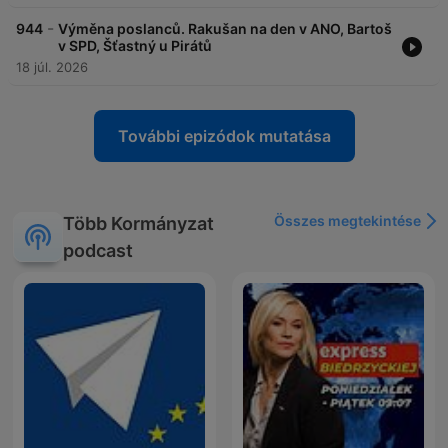
-
944
Výměna poslanců. Rakušan na den v ANO, Bartoš
v SPD, Šťastný u Pirátů
18 júl. 2026
További epizódok mutatása
Összes megtekintése
Több Kormányzat
podcast