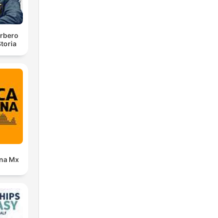
rbero
toria
ana Mx