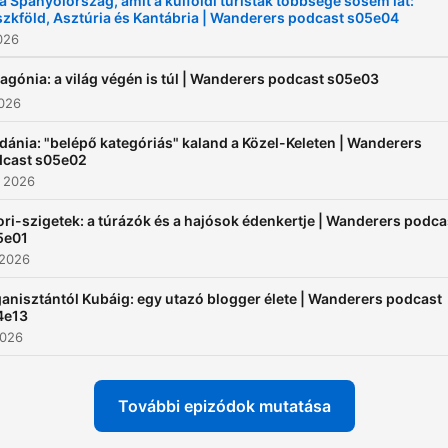
a Spanyolország, amit a külföldi turisták többsége sosem lát:
zkföld, Asztúria és Kantábria | Wanderers podcast s05e04
2026
agónia: a világ végén is túl | Wanderers podcast s05e03
2026
dánia: "belépő kategóriás" kaland a Közel-Keleten | Wanderers
cast s05e02
. 2026
ri-szigetek: a túrázók és a hajósok édenkertje | Wanderers podca
5e01
 2026
anisztántól Kubáig: egy utazó blogger élete | Wanderers podcast
4e13
2026
További epizódok mutatása