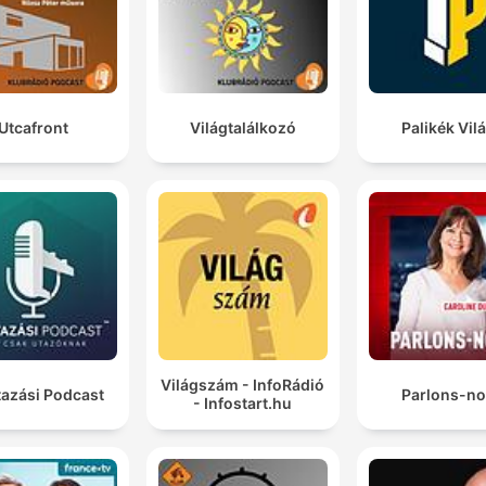
Utcafront
Világtalálkozó
Palikék Vil
Világszám - InfoRádió
tazási Podcast
Parlons-n
- Infostart.hu