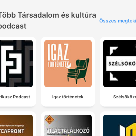
Több Társadalom és kultúra
Összes megtek
podcast
rikusz Podcast
Igaz történetek
Szélsőköz