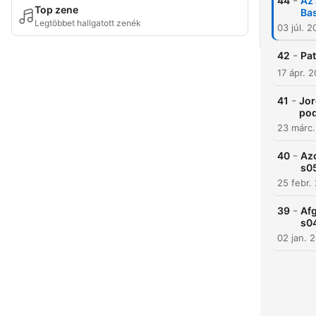
-
44
Az 
Top zene
Bas
Legtöbbet hallgatott zenék
03 júl. 
-
42
Pat
17 ápr. 
-
41
Jor
pod
23 márc
-
40
Azo
s0
25 febr.
-
39
Afg
s0
02 jan. 