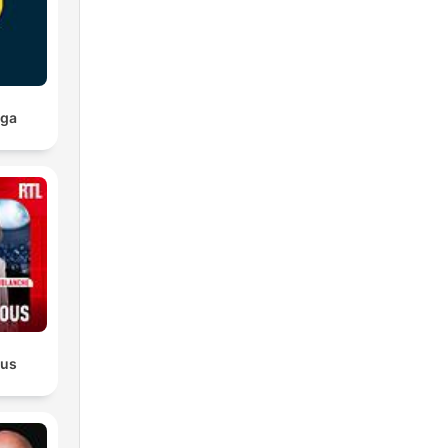
ága
ous