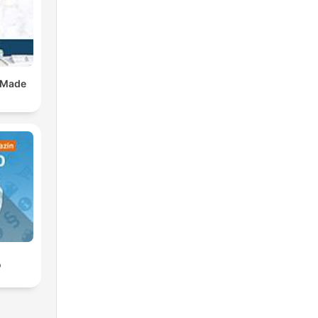
 Made
o