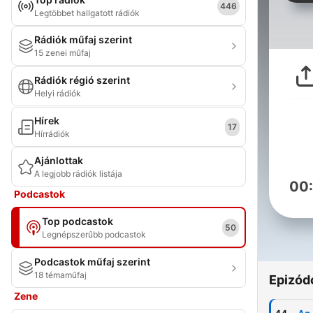
446
Legtöbbet hallgatott rádiók
Rádiók műfaj szerint
15 zenei műfaj
Rádiók régió szerint
Helyi rádiók
Hírek
17
Hírrádiók
Ajánlottak
A legjobb rádiók listája
00
Podcastok
Top podcastok
50
Legnépszerűbb podcastok
Podcastok műfaj szerint
18 témaműfaj
Epizód
Zene