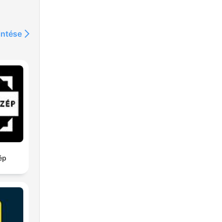
intése
ép