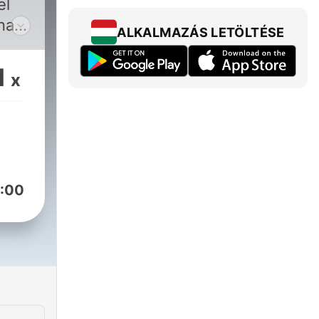
el
napi
ALKALMAZÁS LETÖLTÉSE
l.
1
x
:00