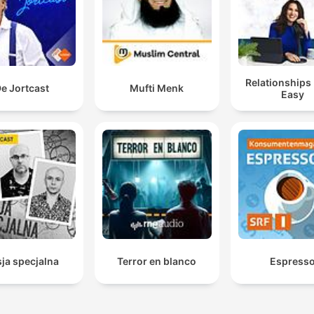
Relationships
e Jortcast
Mufti Menk
Easy
ja specjalna
Terror en blanco
Espress