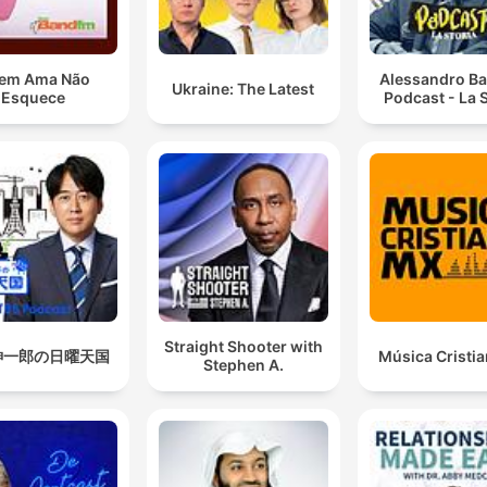
em Ama Não
Alessandro Ba
Ukraine: The Latest
Esquece
Podcast - La S
Straight Shooter with
紳一郎の日曜天国
Música Cristi
Stephen A.