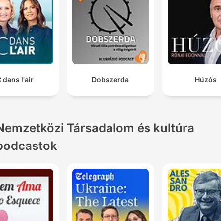
 dans l'air
Dobszerda
Húzós
Nemzetközi Társadalom és kultúra
podcastok