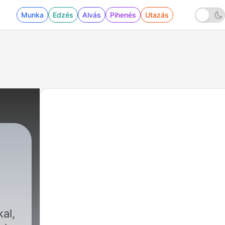
Munka
Edzés
Alvás
Pihenés
Utazás
al,