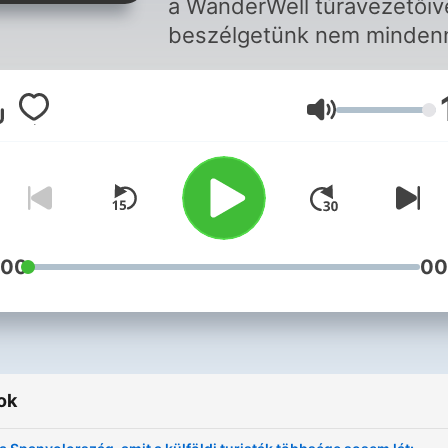
a WanderWell túravezetőiv
beszélgetünk nem minden
kalandjaikról, eldugott, alig
ismert tájakról és kultúrákró
Hangerő
:00
00
ok