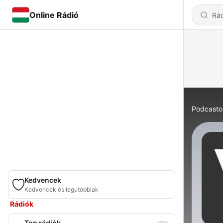
Online Rádió
Podcasto
Kedvencek
Kedvencek és legutóbbiak
Rádiók
Top rádiók