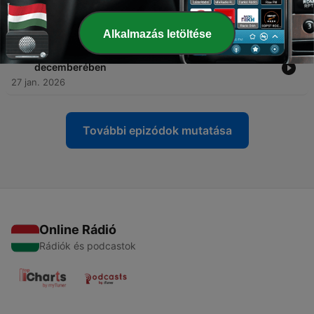
-
83
A hidegháború kialakulásának második
világháborús gyökerei
27 jan. 2026
Alkalmazás letöltése
-
82
Nyilasellenes zavargások Csepelen 1944
decemberében
27 jan. 2026
További epizódok mutatása
Online Rádió
Rádiók és podcastok