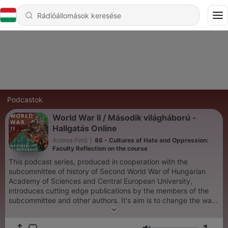
Podcastok
World War II / Második világháború -
Hallgatás Online
Andrea Pető
|
86 - Cultures of Hate and Oppression:
Faculty Reflection on the course
This podcast series, produced in cooperation with the
subcommittee of history of Second World War of Hungarian
Academy of Sciences and Central European University,
introduces cutting edge publications by the members of the
subcommittee and other authors. It's aim is to change the ways
we talk about the history of the Second World War. The series
features both English and Hungarian podcasts.A Közép-