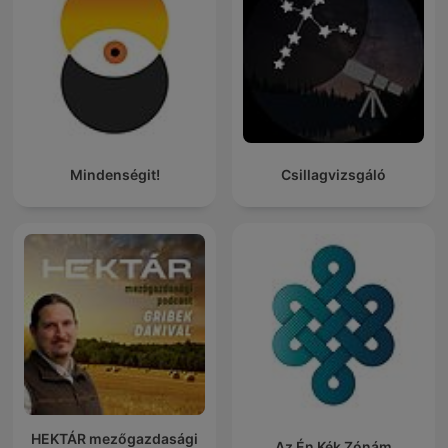
Mindenségit!
Csillagvizsgáló
HEKTÁR mezőgazdasági
Az Én Kék Zónám