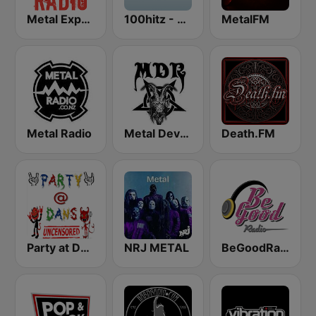
Metal Express
100hitz - Metal
MetalFM
Metal Radio
Metal Devastation Radio
Death.FM
Party at Dan's
NRJ METAL
BeGoodRadio - 80s Metal