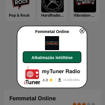
Pop & Rock
HardRadio.com
Vibration Metal
Femmetal Online
Alkalmazás letöltése
Femmetal Online