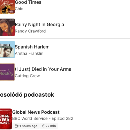
Good Times
Chic
Rainy Night In Georgia
Randy Crawford
Spanish Harlem
Aretha Franklin
(I Just) Died in Your Arms
Cutting Crew
csolódó podcastok
Global News Podcast
BBC World Service - Epizód 282
11 hours ago
27 min