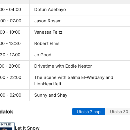
00 - 04:00
Dotun Adebayo
00 - 07:00
Jason Rosam
00 - 10:00
Vanessa Feltz
00 - 13:30
Robert Elms
30 - 17:00
Jo Good
00 - 20:00
Drivetime with Eddie Nestor
00 - 22:00
The Scene with Salma El-Wardany and
LionHeartfelt
00 - 02:00
Sunny and Shay
dalok
Utolsó 7 nap
Utolsó 30
Let It Snow