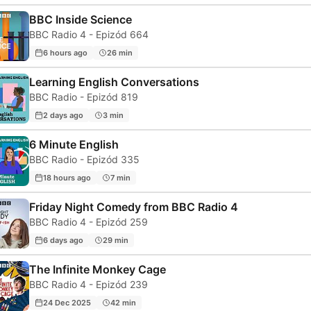
BBC Inside Science
BBC Radio 4 - Epizód 664
6 hours ago
26 min
Learning English Conversations
BBC Radio - Epizód 819
2 days ago
3 min
6 Minute English
BBC Radio - Epizód 335
18 hours ago
7 min
Friday Night Comedy from BBC Radio 4
BBC Radio 4 - Epizód 259
6 days ago
29 min
The Infinite Monkey Cage
BBC Radio 4 - Epizód 239
24 Dec 2025
42 min