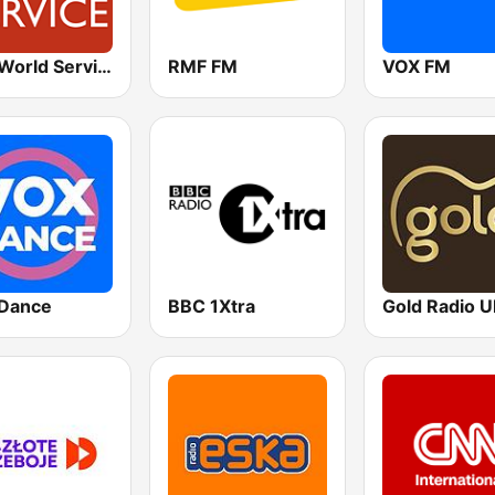
BBC World Service
RMF FM
VOX FM
Dance
BBC 1Xtra
Gold Radio 