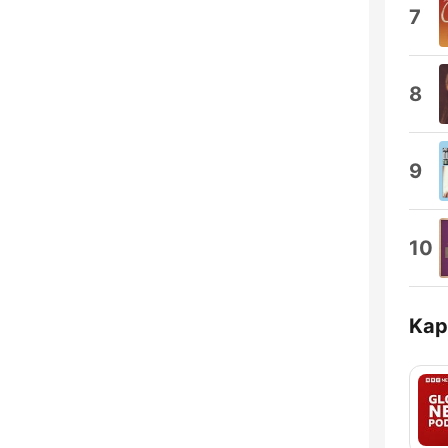
7
8
9
10
Kap