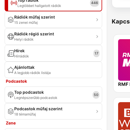
Top rádiók
446
Legtöbbet hallgatott rádiók
Rádiók műfaj szerint
Kapcs
15 zenei műfaj
Rádiók régió szerint
Helyi rádiók
Hírek
17
Hírrádiók
Ajánlottak
A legjobb rádiók listája
Podcastok
RMF
Top podcastok
50
Legnépszerűbb podcastok
Podcastok műfaj szerint
18 témaműfaj
Zene