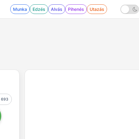
Munka
Edzés
Alvás
Pihenés
Utazás
693