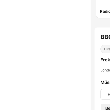
BB
Hír
Frek
Lond
Műs
H
Id