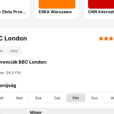
Radio Złote Przeboje
ESKA Warszawa
CNN Internat
C London
ek
Helyi
venciák BBC London:
on:
94.9 FM
orújság
ét
Ked
Sze
Csü
Pén
Szo
V
ő
Műsor