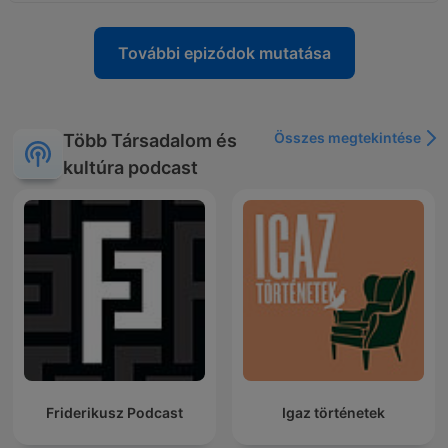
További epizódok mutatása
Összes megtekintése
Több Társadalom és
kultúra podcast
Friderikusz Podcast
Igaz történetek