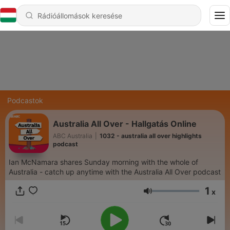
Podcastok
Australia All Over - Hallgatás Online
ABC Australia
|
1032 - australia all over highlights
podcast
Ian McNamara shares Sunday morning with the whole of
Australia - catch up anytime with the Australia All Over podcast
1
x
Hangerő