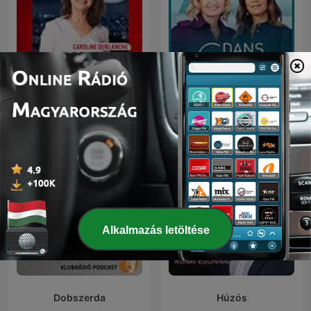
Parlons-nous
C dans l'air
Alkalmazás letöltése
Dobszerda
Húzós