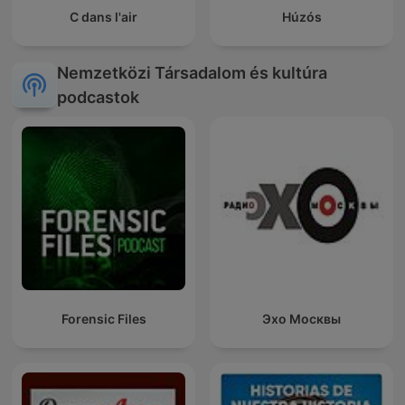
C dans l'air
Húzós
Nemzetközi Társadalom és kultúra
podcastok
Forensic Files
Эхо Москвы