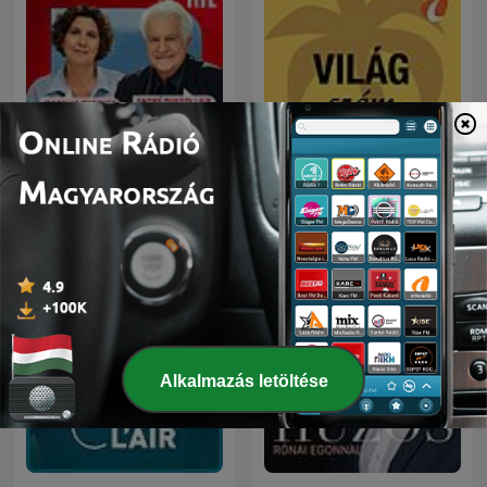
Világszám - InfoRádió -
Le grand récit
Infostart.hu
Alkalmazás letöltése