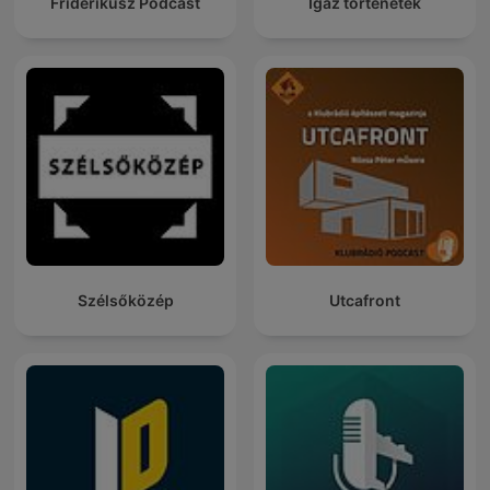
Friderikusz Podcast
Igaz történetek
Szélsőközép
Utcafront