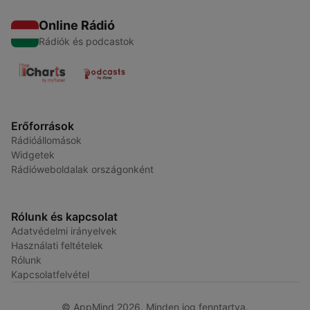
Online Rádió
Rádiók és podcastok
Erőforrások
Rádióállomások
Widgetek
Rádióweboldalak országonként
Rólunk és kapcsolat
Adatvédelmi irányelvek
Használati feltételek
Rólunk
Kapcsolatfelvétel
© AppMind 2026. Minden jog fenntartva.