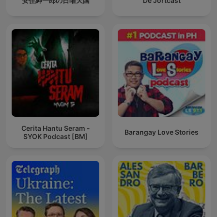
安住紳一郎の日曜天国
De Jortcast
Cerita Hantu Seram -
Barangay Love Stories
SYOK Podcast [BM]