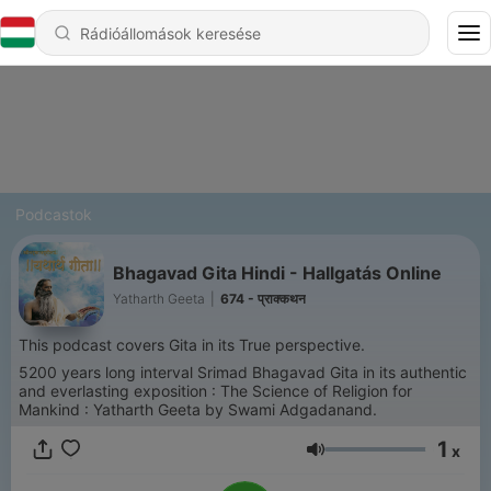
Podcastok
Bhagavad Gita Hindi - Hallgatás Online
Yatharth Geeta
|
674 - प्राक्कथन
This podcast covers Gita in its True perspective.
5200 years long interval Srimad Bhagavad Gita in its authentic
and everlasting exposition : The Science of Religion for
Mankind : Yatharth Geeta by Swami Adgadanand.
1
x
Hangerő