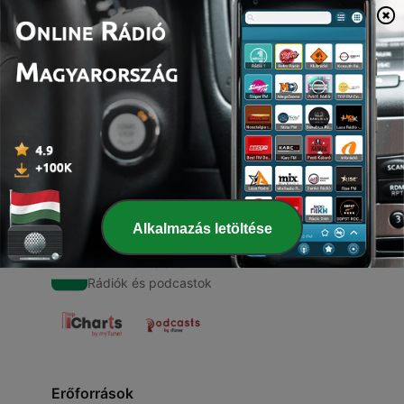
00:00
00:00
Epizódok
-
1
Blackpink (Trailer)
24 aug. 2020
Alkalmazás letöltése
Online Rádió
Rádiók és podcastok
Erőforrások