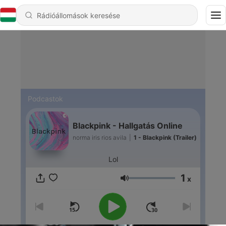
Podcastok
Blackpink - Hallgatás Online
norma iris rios avila
|
1 - Blackpink (Trailer)
Lol
1
x
Hangerő