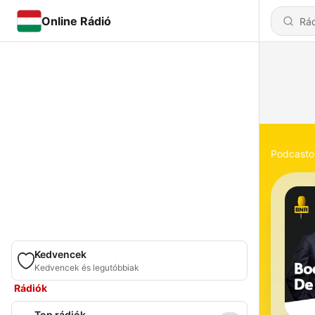
Online Rádió
Podcasto
Kedvencek
Kedvencek és legutóbbiak
Rádiók
Top rádiók