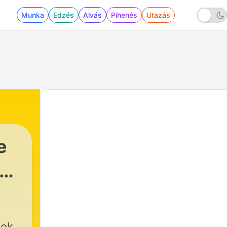
Munka
Edzés
Alvás
Pihenés
Utazás
e
oek