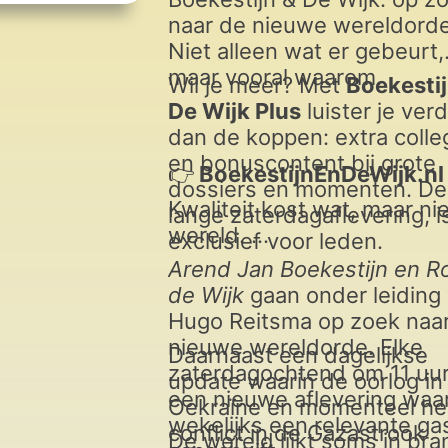
naar de nieuwe wereldorde
Niet alleen wat er gebeurt,
maar vooral waarom.
Wil je meer? Met
Boekestij
De Wijk Plus
luister je ver
dan de koppen: extra colle
en bonuscontent bij grote
👉
BoekestijnEnDeWijk.nl
dossiers en momenten. De
Kwaliteit kost wat, maar ni
lange zaterdagaflevering, i
wereld.
exclusief voor leden.
Arend Jan Boekestijn en R
de Wijk
gaan onder leiding
Hugo Reitsma op zoek naa
nieuwe wereldorde. Elke
Daarnaast een dagelijkse
zaterdagochtend om 11 uu
update waarin de oorlog in
een nieuwe aflevering waa
Oekraïne en momenteel he
wekelijks een relevante ga
conflict in de Gazastrook
De wereld lijkt soms in bra