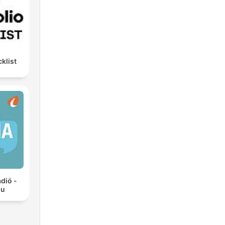
klist
ádió -
hu