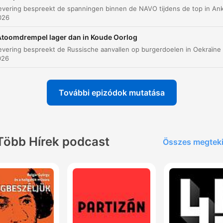
2026
Atoomdrempel lager dan in Koude Oorlog
026
További epizódok mutatása
Több Hírek podcast
Összes megtek