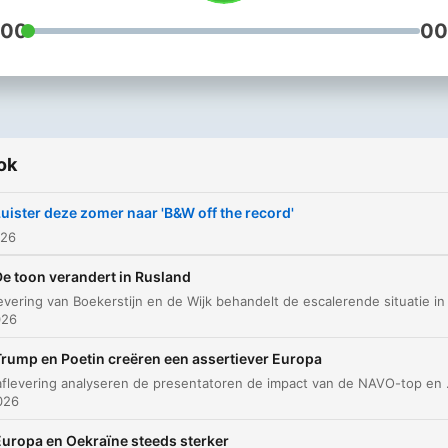
:00
00
ok
uister deze zomer naar 'B&W off the record'
026
De toon verandert in Rusland
026
Trump en Poetin creëren een assertiever Europa
In deze aflevering analyseren de presentatoren de impact van de NAVO-top en de onvoorspelbare houding van Tru
2026
Europa en Oekraïne steeds sterker