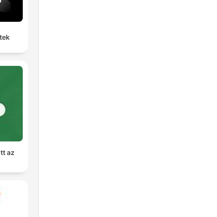
tek
tt az