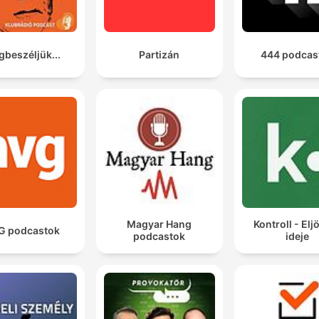
beszéljük...
Partizán
444 podcas
Magyar Hang
Kontroll - Eljö
G podcastok
podcastok
ideje