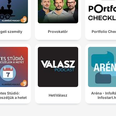
geli személy
Provokatőr
Portfolio Chec
tes Stúdió:
Aréna - InfoR
HetiVálasz
széljük a hetet
Infostart.