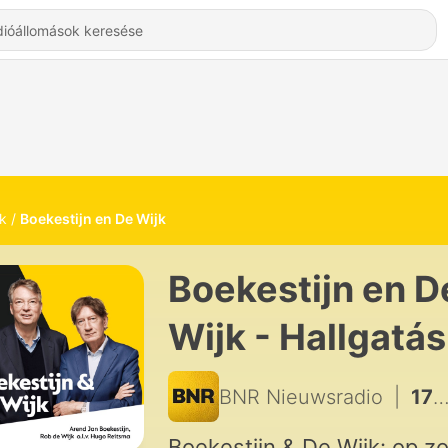
k
Boekestijn en De Wijk
Boekestijn en D
Wijk - Hallgatás
Online
BNR Nieuwsradio
|
1726 - Luister deze zomer naar 'B&W off the record'
Boekestijn & De Wijk: op z