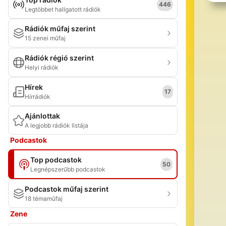
446
Legtöbbet hallgatott rádiók
Rádiók műfaj szerint
15 zenei műfaj
Rádiók régió szerint
Helyi rádiók
Hírek
17
Hírrádiók
Ajánlottak
A legjobb rádiók listája
Podcastok
Top podcastok
50
Legnépszerűbb podcastok
Podcastok műfaj szerint
18 témaműfaj
Zene