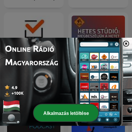
Hetes Stúdió:
Portfolio Checklist
Megbeszéljük a hetet
Alkalmazás letöltése