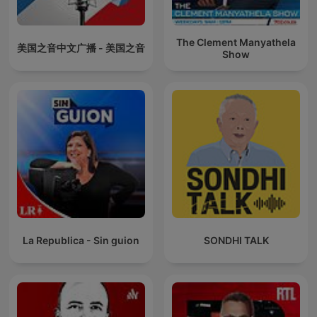
The Clement Manyathela
美国之音中文广播 - 美国之音
Show
La Republica - Sin guion
SONDHI TALK