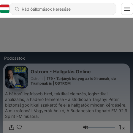
Podcastok
Ostrom - Hallgatás Online
Ostrom
|
179 - Tarjányi: ketyeg az idő Iránnak, de
Trumpnak is | OSTROM
A háború legfrisseb hírei, taktikai elemzés, logisztikai
analizálás, a haderő felmérése - a stúdióban Tarjányi Péter
biztonságpolitikai szakértő felel a hallgatók minden kérdésére.
A mikrofonnál: Vogyerák Anikó, A Budapesten fogható FM 92,9
Spirit FM műsora.
1
x
Hangerő