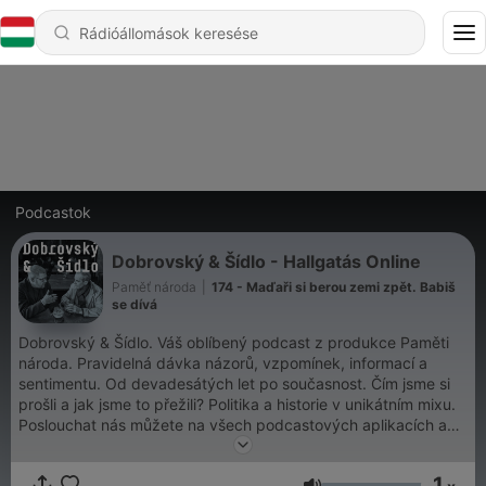
Podcastok
Dobrovský & Šídlo - Hallgatás Online
Paměť národa
|
174 - Maďaři si berou zemi zpět. Babiš
se dívá
Dobrovský & Šídlo. Váš oblíbený podcast z produkce Paměti
národa. Pravidelná dávka názorů, vzpomínek, informací a
sentimentu. Od devadesátých let po současnost. Čím jsme si
prošli a jak jsme to přežili? Politika a historie v unikátním mixu.
Poslouchat nás můžete na všech podcastových aplikacích a
také na magazin.pametnaroda.cz.
1