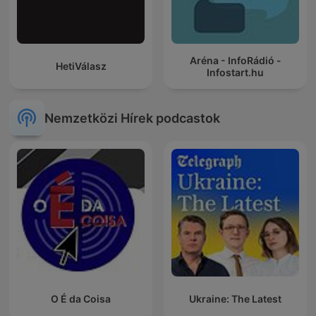
Aréna - InfoRádió -
HetiVálasz
Infostart.hu
Nemzetközi Hírek podcastok
O É da Coisa
Ukraine: The Latest