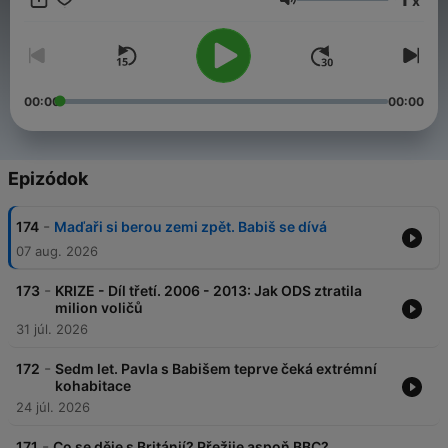
x
Už více jak čtyři roky se s vámi pravidelně potkáváme v
Hangerő
podcastu Dobrovský & Šídlo. Děláme ho, protože nás baví. A
protože věříme, že má smysl mluvit o tom, co bylo – i o tom, co
se děje teď. Teď je čas na další krok – Dobrovský & Šídlo
částečně přechází na HeroHero. Najdete tam celé, delší
epizody a bonusový obsah. A hlavně – budete u toho s námi.
00:00
00:00
Vaší podpory si velice vážíme. Děkujeme. 💙 🔗
herohero.co/dobrovskysidlo
Epizódok
-
174
Maďaři si berou zemi zpět. Babiš se dívá
07 aug. 2026
-
173
KRIZE - Díl třetí. 2006 - 2013: Jak ODS ztratila
milion voličů
31 júl. 2026
-
172
Sedm let. Pavla s Babišem teprve čeká extrémní
kohabitace
24 júl. 2026
-
171
Co se děje s Británií? Přežije aspoň BBC?