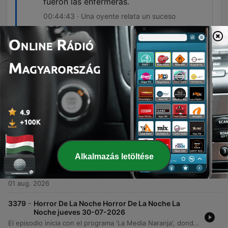
fueron las enfermeras.
00:44:43 · Una oyente relata un suceso
paranormal donde una amiga hablaba en idiomas
desconocidos mientras estaba hospitalizada.
Epizódok
-
3381
Horror De La Noche Horror De La Noche La
Noche martes 04-08-2026
En este episodio, exploramos diversos sucesos paranormales y encuentros espirituales, desde manifestaciones en la Universidad Autónoma vinculadas a prácticas de anatomía hasta relatos de presencias en reuniones familiares. El programa también aborda historias de ayuda espiritual tras accidentes, avistamientos de entidades masivas en Aguascalientes y testimonios sobre dones espirituales y lenguas desconocidas.
05 aug. 2026
-
3380
Horror De La Noche Horror De La Noche La
Alkalmazás letöltése
Noche viernes 31-07-2026
El programa inicia con una oración y el relato de un encuentro con un perro misterioso en la colonia México, seguido de experiencias sobre presencias extrañas en edificios universitarios y laboratorios de morfología. A través de diversas anécdotas, se exploran encuentros con entidades deformes en la zona de Plazuelas y apariciones en la calle Alameda. Asimismo, se discuten reflexiones sobre la percepción espiritual frente a causas médicas ante síntomas de desgano físico, concluyendo el episodio con una petición de luz por varios difuntos.
01 aug. 2026
-
3379
Horror De La Noche Horror De La Noche La
Noche jueves 30-07-2026
El episodio inicia con el programa 'La Media Naranja', donde se comparten mensajes románticos y experiencias amorosas de los oyentes. Posteriormente, la transición hacia 'El Horror de la Noche' introduce temas de espiritualidad, peticiones de luz para difuntos y relatos sobre cementerios antiguos. A través de diversas llamadas, se exploran fenómenos paranormales que incluyen visiones en paredes, encuentros con presuntas entidades, leyendas como La Planchada y experiencias inquietantes en vehículos. El programa también aborda recuerdos de inundaciones históricas y testimonios de encuentros sobrenaturales en Jesús María.