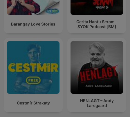
Cerita Hantu Seram -
Barangay Love Stories
SYOK Podcast [BM]
HENLAGT – Andy
Čestmír Strakatý
Larsgaard