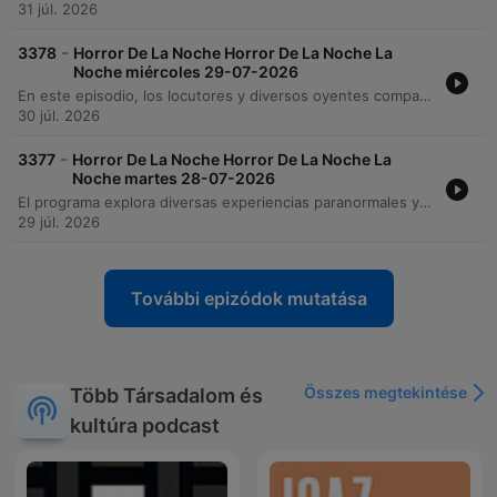
31 júl. 2026
-
3378
Horror De La Noche Horror De La Noche La
Noche miércoles 29-07-2026
En este episodio, los locutores y diversos oyentes comparten una serie de experiencias paranormales ocurridas en entornos industriales, centrales camioneras, funerarias y haciendas. Se relatan encuentros con sombras, figuras de aspecto animal, presencias femeninas y entidades voladoras de gran tamaño. El programa también explora fenómenos inexplicables en eventos públicos, ruidos misteriosos en hogares y la transición del escepticismo a la creencia tras vivencias personales. La emisión concluye con una reflexión sobre la historia de Aguascalientes, la práctica de la fotografía post-mortem y una oración de luz por las peticiones de la audiencia.
30 júl. 2026
-
3377
Horror De La Noche Horror De La Noche La
Noche martes 28-07-2026
El programa explora diversas experiencias paranormales y religiosas, desde relatos de animales con sonidos humanos y encuentros con figuras espectrales sin cabeza, hasta visiones de procesiones de mujeres vestidas de negro. También se aborda la perspectiva gnóstica de San Miguel Arcángel y eventos de protección divina ante entidades oscuras. Asimismo, se analizan fenómenos relacionados con objetos religiosos, como medallas que se abren durante la oración y el significado de recibir rosarios negros. El episodio concluye con reflexiones sobre las promesas incumplidas a santos, peticiones de luz para los fallecidos y una meditación sobre la naturaleza efímera de la vida.
29 júl. 2026
További epizódok mutatása
Összes megtekintése
Több Társadalom és
kultúra podcast