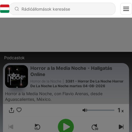
Podcastok
Horror a la Media Noche - Hallgatás
Online
Horror de la Noche
|
3381 - Horror De La Noche Horror
De La Noche La Noche martes 04-08-2026
Horror a la Media Noche, con Flavio Arenas, desde
Aguascalientes, México.
1
x
Hangerő