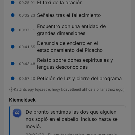
El taxi de la oración
00:25:01
Señales tras el fallecimiento
00:32:23
Encuentro con una entidad de
00:37:11
grandes dimensiones
Denuncia de encierro en el
00:41:55
estacionamiento del Picacho
Relato sobre dones espirituales y
00:43:48
lenguas desconocidas
Petición de luz y cierre del programa
00:57:40
Kattints egy fejezetre, hogy közvetlenül ahhoz a pillanathoz ugorj
Kiemelések
De pronto sentimos las dos que alguien
nos sopló en el cabello, incluso hasta se
movió.
00:03:30 · El locutor describe una experiencia