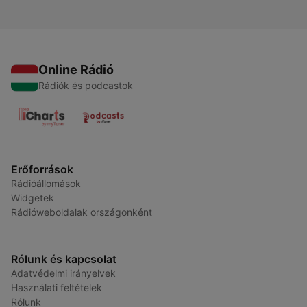
Online Rádió
Rádiók és podcastok
Erőforrások
Rádióállomások
Widgetek
Rádióweboldalak országonként
Rólunk és kapcsolat
Adatvédelmi irányelvek
Használati feltételek
Rólunk