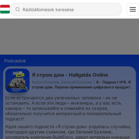
Podcastok
Я строю дом - Hallgatás Online
Антон Ильичев, Евгений Бузлаев
|
8 - Подкаст №8. Я
строю дом. Первое применение цифрового продукта
в строительстве частного дома
Если встречаются два увлеченных человека – их не
остановить. А если эти люди – инженеры, а у вас есть
камера – то записывайте и снимайте их скорее,
обязательно получится интересный и познавательный
подкаст!
Идея нашего подкаста «Я строю дом» родилась случайно,
благодаря другим съемкам, где Евгений Бузлаев,
основатель компании BuildDocs, давал интервью команде