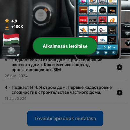
13 jún. 2024
-
7
Подкаст №7. Я строю дом. Инженерные
коммуникации в частном доме
30 május 2024
-
6
Подкаст №6. Я строю дом. Детальный обзор
планировки одноэтажного дома
Alkalmazás letöltése
16 május 2024
-
5
Подкаст №5. Я строю дом. Проектирование
частного дома. Как изменился подход
проектировщиков в BIM
26 ápr. 2024
-
4
Подкаст №4. Я строю дом. Первые кадастровые
сложности в строительстве частного дома.
11 ápr. 2024
További epizódok mutatása