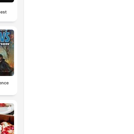
est
ence