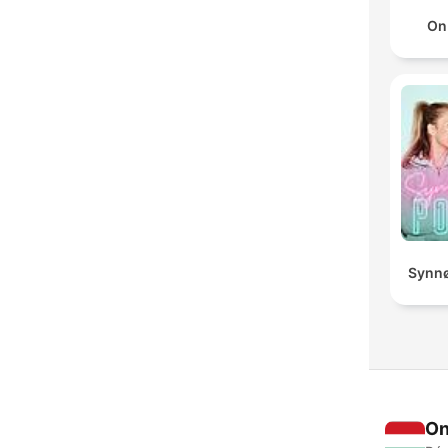
On
Synnø
On