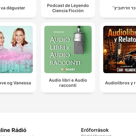
Podcast de Leyendo
 va déguster
כר וזרחוביץ׳
Ciencia Ficción
Audio libri e Audio
ve og Vanessa
Audiolibros y r
racconti
line Rádió
Erőforrások