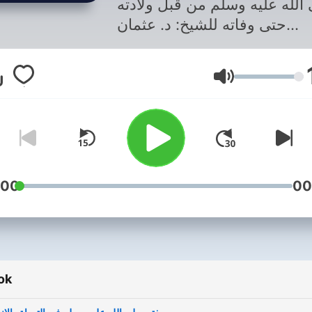
الله عليه وسلم من قبل ولادته
حتى وفاته للشيخ: د. عثمان
ميس قراءة: د. علي بشير أحمد
قرآن الكريم بصوت الشيخ أنس
Hangerő
العمادي (يمكنك البحث بالإسم
للوصول للمصحف كامل)
:00
00
ok