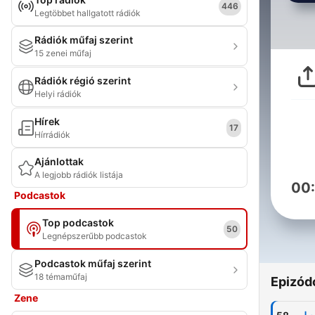
446
Legtöbbet hallgatott rádiók
Rádiók műfaj szerint
15 zenei műfaj
Rádiók régió szerint
Helyi rádiók
Hírek
17
Hírrádiók
Ajánlottak
A legjobb rádiók listája
00
Podcastok
Top podcastok
50
Legnépszerűbb podcastok
Podcastok műfaj szerint
18 témaműfaj
Epizód
Zene