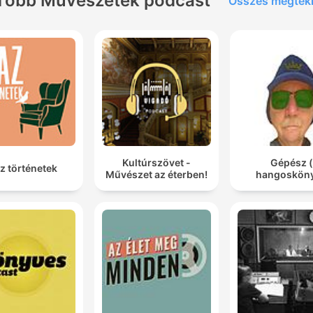
Több Művészetek podcast
Összes megtek
Kultúrszövet -
Gépész (
z történetek
Művészet az éterben!
hangosköny