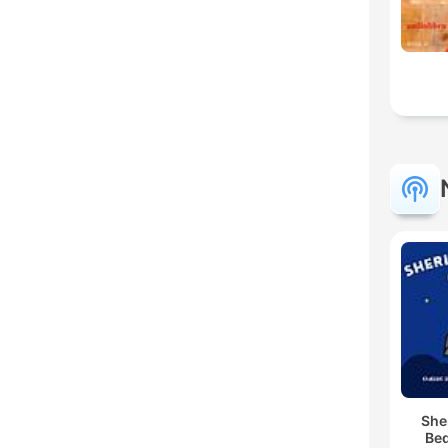
She
Bed