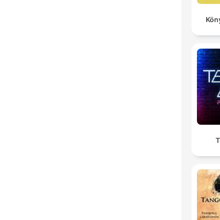
Kön
T