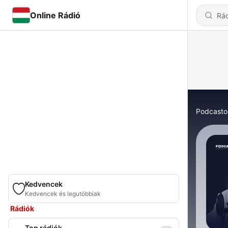
Online Rádió
Podcasto
Kedvencek
Kedvencek és legutóbbiak
Rádiók
Top rádiók