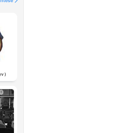
intése
v )