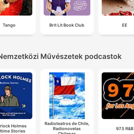
Tango
Brit Lit Book Club
EE
Nemzetközi Művészetek podcastok
Radioteatros de Chile,
rlock Holmes
Radionovelas
97.5 R&B
time Stories
Chilenas