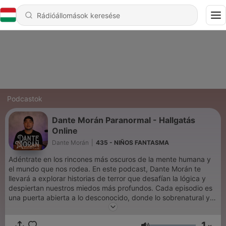
Podcastok
Dante Morán Paranormal - Hallgatás
Online
Dante Morán
|
435 - NIÑOS FANTASMA
Adéntrate en los rincones más oscuros de la mente humana y
el mundo que nos rodea. En este podcast, Dante Morán te
llevará a explorar historias de terror que desafían la lógica y
despiertan nuestros miedos más profundos. Cada episodio es
una puerta abierta a lo desconocido, donde lo sobrenatural y lo
inexplicable se encuentran. Si eres amante de lo inquietante y
buscas relatos que te hagan cuestionar la realidad, este es tu
1