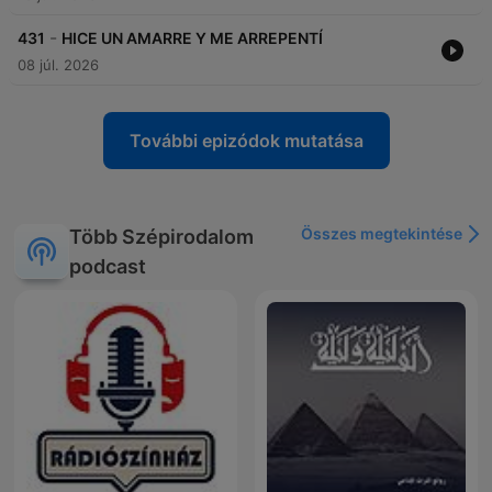
-
431
HICE UN AMARRE Y ME ARREPENTÍ
08 júl. 2026
További epizódok mutatása
Összes megtekintése
Több Szépirodalom
podcast