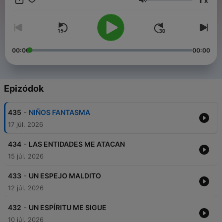
x
lugar. Prepárate para sumergirte en el misterio y la oscuridad.
Hangerő
Conviértete en un supporter de este podcast:
https://www.spreaker.com/podcast/dante-moran-paranormal-
-6847821/support
.
00:00
00:00
Epizódok
-
435
NIÑOS FANTASMA
17 júl. 2026
-
434
LAS ENTIDADES ME ATACAN
15 júl. 2026
-
433
UN ESPEJO MALDITO
12 júl. 2026
-
432
UN ESPÍRITU ME SIGUE
10 júl. 2026