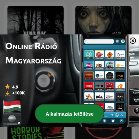
Sitio Bangungot - Pinoy
VALAK - தமிழ்
Horror Stories for Sleep
Podcast
Alkalmazás letöltése