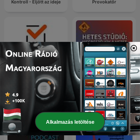
Kontroll - Eljött az ideje
Provokatőr
Hetes Stúdió:
Portfolio Checklist
Megbeszéljük a hetet
Alkalmazás letöltése