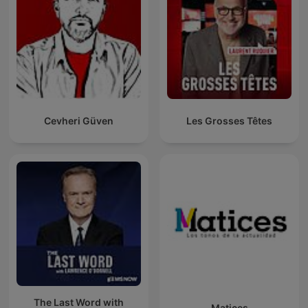
Cevheri Güven
Les Grosses Têtes
The Last Word with
Matices