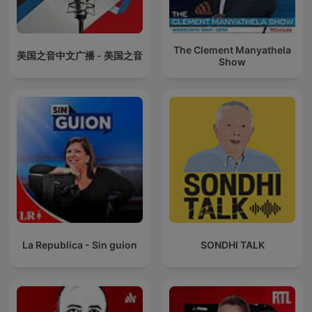
The Clement Manyathela
美国之音中文广播 - 美国之音
Show
La Republica - Sin guion
SONDHI TALK