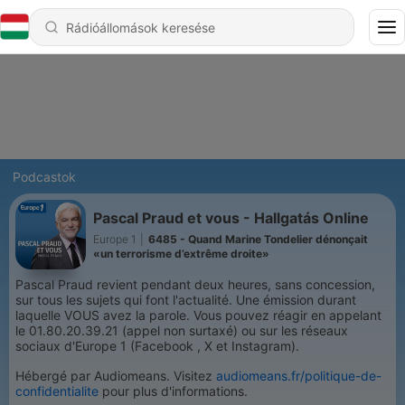
Podcastok
Pascal Praud et vous - Hallgatás Online
Europe 1
|
6485 - Quand Marine Tondelier dénonçait
«un terrorisme d’extrême droite»
Pascal Praud revient pendant deux heures, sans concession,
sur tous les sujets qui font l'actualité. Une émission durant
laquelle VOUS avez la parole. Vous pouvez réagir en appelant
le 01.80.20.39.21 (appel non surtaxé) ou sur les réseaux
sociaux d'Europe 1 (Facebook , X et Instagram).
Hébergé par Audiomeans. Visitez
audiomeans.fr/politique-de-
confidentialite
pour plus d'informations.