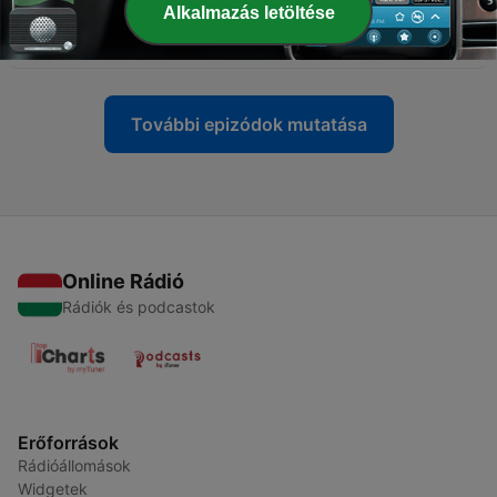
Alkalmazás letöltése
-
336
QNN – News and Sport Bulletin No 27, 2026
08 júl. 2026
További epizódok mutatása
Online Rádió
Rádiók és podcastok
Erőforrások
Rádióállomások
Widgetek