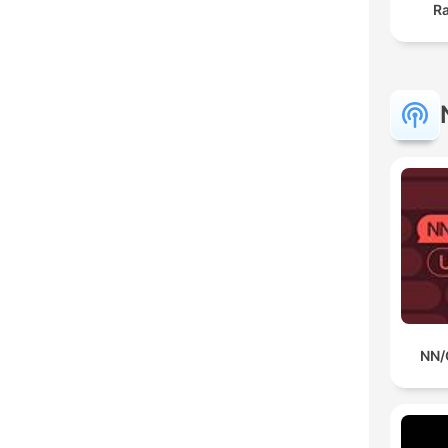
R
NN/