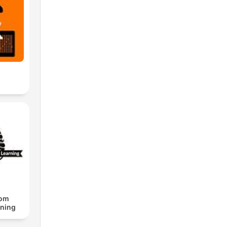
rom
rning