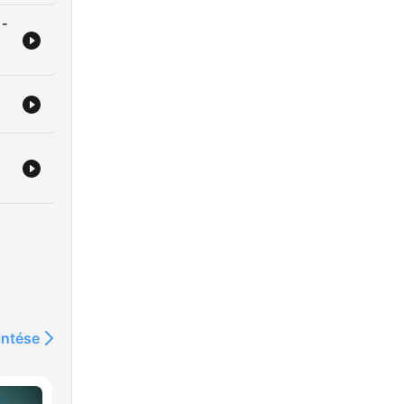
 -
m
intése