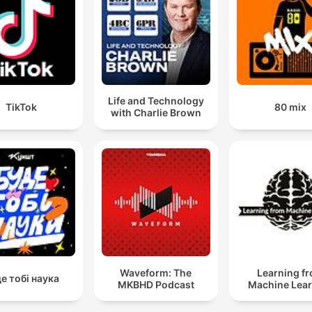
Life and Technology
TikTok
80 mix
with Charlie Brown
Waveform: The
Learning f
е тобі наука
MKBHD Podcast
Machine Lea