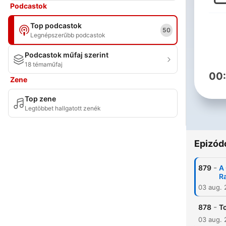
Podcastok
Top podcastok
50
Legnépszerűbb podcastok
Podcastok műfaj szerint
18 témaműfaj
00
Zene
Top zene
Legtöbbet hallgatott zenék
Epizód
-
879
A 
Ra
03 aug.
-
878
T
03 aug.