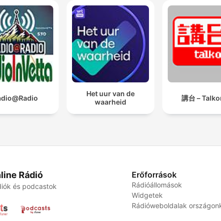
Het uur van de
adio@Radio
講台 – Talko
waarheid
line Rádió
Erőforrások
Rádióállomások
iók és podcastok
Widgetek
Rádióweboldalak országon