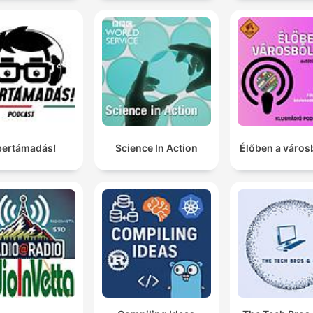
bertámadás!
Science In Action
Élőben a város