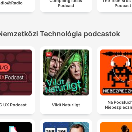
Compiling Ideas
The Tech Bros 
adio@Radio
Podcast
Podcast
Nemzetközi Technológia podcastok
Na Podsłuch
G UX Podcast
Vildt Naturligt
Niebezpieczn