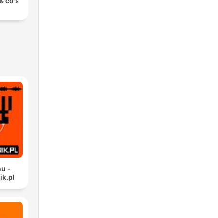
& co's
u -
ik.pl