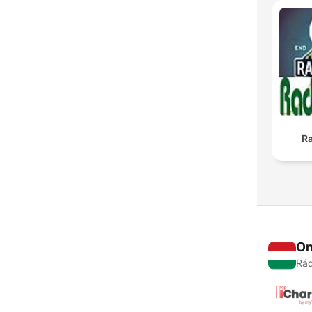
R
On
Rád