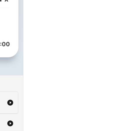
rdì
et
ledì
:00
adio
 il
ì
ì e
ca