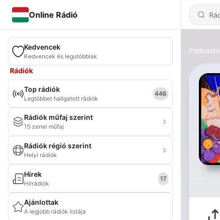
Online Rádió
Kedvencek
Podcasto
Kedvencek és legutóbbiak
Rádiók
Top rádiók
446
Legtöbbet hallgatott rádiók
Rádiók műfaj szerint
15 zenei műfaj
Rádiók régió szerint
Helyi rádiók
Hírek
17
Hírrádiók
Ajánlottak
A legjobb rádiók listája