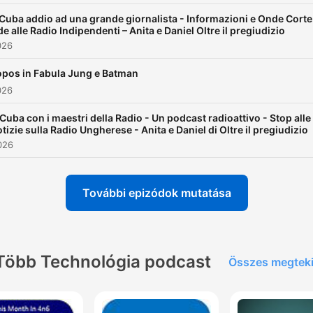
Cuba addio ad una grande giornalista - Informazioni e Onde Corte
e alle Radio Indipendenti – Anita e Daniel Oltre il pregiudizio
Per informazioni o
026
suggerimenti scriveteci a
opos in Fabula Jung e Batman
radiopirataonair@gmail.co
026
Background music by
audionautix.com
Cuba con i maestri della Radio - Un podcast radioattivo - Stop alle
tizie sulla Radio Ungherese - Anita e Daniel di Oltre il pregiudizio
2026
További epizódok mutatása
Több Technológia podcast
Összes megtek