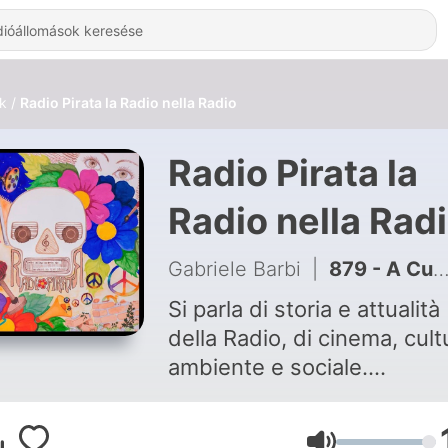
k
Radio Pirata la Radio nella Radio
Radio Pirata la
Radio nella Rad
- Hallgatás Onli
Gabriele Barbi
|
879 - A Cuba con la storia di Manolo Ortega - Radio in crisi in Canada - Radio GAP la voce del G8 - Anita e Daniel di Oltre il pregiudizio
Si parla di storia e attualità
della Radio, di cinema, cult
ambiente e sociale.
In Podcast e in Radio ma c
versioni diverse.