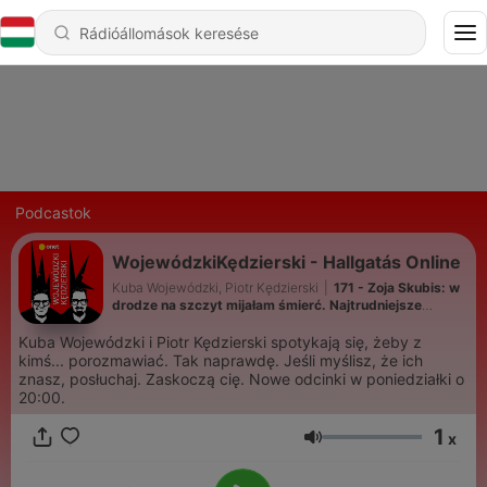
Podcastok
WojewódzkiKędzierski - Hallgatás Online
Kuba Wojewódzki, Piotr Kędzierski
|
171 - Zoja Skubis: w
drodze na szczyt mijałam śmierć. Najtrudniejsze
przyszło później
Kuba Wojewódzki i Piotr Kędzierski spotykają się, żeby z
kimś... porozmawiać. Tak naprawdę. Jeśli myślisz, że ich
znasz, posłuchaj. Zaskoczą cię. Nowe odcinki w poniedziałki o
20:00.
1
x
Hangerő