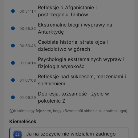
Refleksje o Afganistanie i
00:51:14
postrzeganiu Talibów
Ekstremalne biegi i wyprawy na
00:55:32
Antarktydę
Osobista historia, strata ojca i
00:59:46
dziedzictwo w górach
Psychologia ekstremalnych wypraw i
01:04:14
fizjologia wysokości
Refleksje nad sukcesem, marzeniami i
01:07:08
spełnieniem
Depresja, tożsamość i życie w
01:09:29
pokoleniu Z
Kattints egy fejezetre, hogy közvetlenül ahhoz a pillanathoz ugorj
Kiemelések
Ja na szczycie nie widziałam żadnego