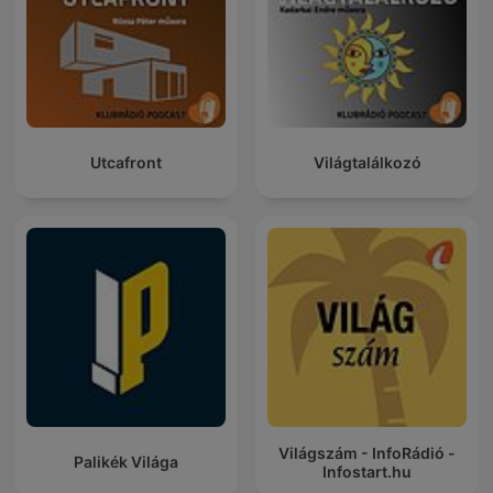
Utcafront
Világtalálkozó
Világszám - InfoRádió -
Palikék Világa
Infostart.hu