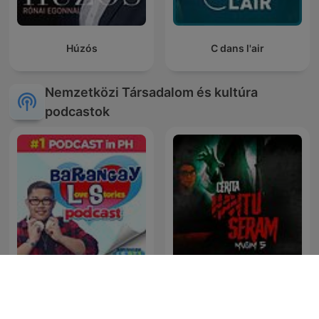
Húzós
C dans l'air
Nemzetközi Társadalom és kultúra
podcastok
Cerita Hantu Seram -
Barangay Love Stories
SYOK Podcast [BM]