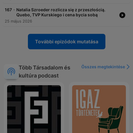
-
167
Natalia Szroeder rozlicza się z przeszłością.
Quebo, TVP Kurskiego i cena bycia sobą
25 május 2026
További epizódok mutatása
Összes megtekintése
Több Társadalom és
kultúra podcast