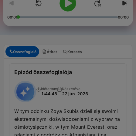
00:00
00:00
Összefoglaló
Átirat
Keresés
Epizód összefoglalója
Időtartam
Közzétéve
1:44:48
22 jún. 2026
W tym odcinku Zoya Skubis dzieli się swoimi
ekstremalnymi doświadczeniami z wypraw na
ośmiotysięczniki, w tym Mount Everest, oraz
relacjami z podróży do Afganistanu i na