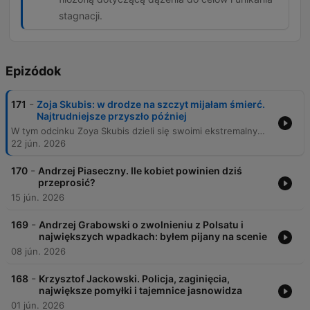
stagnacji.
Epizódok
-
171
Zoja Skubis: w drodze na szczyt mijałam śmierć.
Najtrudniejsze przyszło później
W tym odcinku Zoya Skubis dzieli się swoimi ekstremalnymi doświadczeniami z wypraw na ośmiotysięczniki, w tym Mount Everest, oraz relacjami z podróży do Afganistanu i na Antarktydę. Rozmawiamy o technicznych i fizjologicznych wyzwaniach wysokogórskiej wspinaczki, mitach dotyczących ekologii na szczytach oraz o trudnych aspektach dokumentowania konfliktów i sytuacji politycznych, takich jak wojna w Ukrainie. Rozmowa wykracza poza granice sportu, dotykając tematów psychologicznych: od radzenia sobie ze stratą bliskich i depresją, po analizę tożsamości i presji w pokolencie Z. Zoya refleksuje nad rolą mediów społecznościowych, systemem edukacji oraz poszukiwaniem własnej ścieżki w świecie pełnym oczekiwań i cyfrowego przebodźcowania.
22 jún. 2026
-
170
Andrzej Piaseczny. Ile kobiet powinien dziś
przeprosić?
15 jún. 2026
-
169
Andrzej Grabowski o zwolnieniu z Polsatu i
największych wpadkach: byłem pijany na scenie
08 jún. 2026
-
168
Krzysztof Jackowski. Policja, zaginięcia,
największe pomyłki i tajemnice jasnowidza
01 jún. 2026